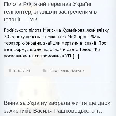
Пілота РФ, який перегнав Україні
гелікоптер, знайшли застреленим в
Іспанії – ГУР
Російського пілота Максима Кузьмінова, який влітку
2023 року перегнав гелікоптер Мі-8 армії РФ на
територію України, знайшли мертвим в Іспанії. Про
це інформує щоденна онлайн-газета Голос ІФ з
посиланням на співромовника УП […]
19.02.2024
Війна
,
Новини
,
Політика
Війна за Україну забрала життя ще двох
захисників Василя Рашковецького та