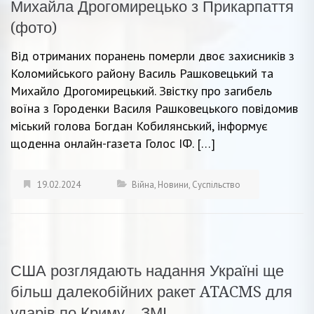
Михайла Дрогомирецько з Прикарпаття
(фото)
Від отриманих поранень померли двоє захисників з
Коломийського району Василь Рашковецький та
Михайло Дрогомирецький. Звістку про загибель
воїна з Городенки Василя Рашковецького повідомив
міський голова Богдан Кобилянський, інформує
щоденна онлайн-газета Голос ІФ. […]
19.02.2024
Війна
,
Новини
,
Суспільство
США розглядають надання Україні ще
більш далекобійних ракет ATACMS для
ударів по Криму – ЗМІ