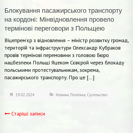
Блокування пасажирського транспорту
на кордоні: Мінвідновлення провело
термінові переговори з Польщею
Віцепрем’єр з відновлення – міністр розвитку громад,
територій та інфраструктури Олександр Кубраков
провів термінові перемовини з головою Бюро
нацбезпеки Польщі Яцеком Сєвєрой через блокаду
польськими протестувальникам, зокрема,
пасажирського транспорту. Про це […]
19.02.2024
Новини
,
Політика
,
Суспільство
Старіші записи
Навігація