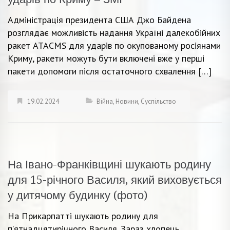
Адміністрація президента США Джо Байдена
розглядає можливість надання Україні далекобійних
ракет ATACMS для ударів по окупованому росіянами
Криму, ракети можуть бути включені вже у перші
пакети допомоги після остаточного схвалення […]
19.02.2024
Війна
,
Новини
,
Суспільство
На Івано-Франківщині шукають родину
для 15-річного Василя, який виховується
у дитячому будинку (фото)
На Прикарпатті шукають родину для
п’ятнадцятирічного Василя. Зараз хлопець