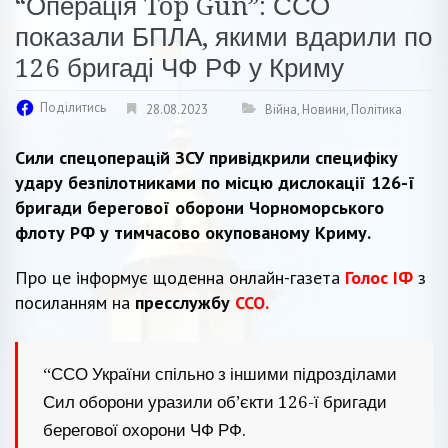
“Операція Top Gun”: ССО
показали БПЛА, якими вдарили по
126 бригаді ЧФ РФ у Криму
Поділитись
28.08.2023
Війна
,
Новини
,
Політика
Сили спецоперацій ЗСУ привідкрили специфіку
удару безпілотниками по місцю дислокації 126-ї
бригади берегової оборони Чорноморського
флоту РФ у тимчасово окупованому Криму.
Про це інформує щоденна онлайн-газета
Голос ІФ
з
посиланням на
пресслужбу
ССО.
“ССО України спільно з іншими підрозділами
Сил оборони уразили об’єкти 126-ї бригади
берегової охорони ЧФ РФ.