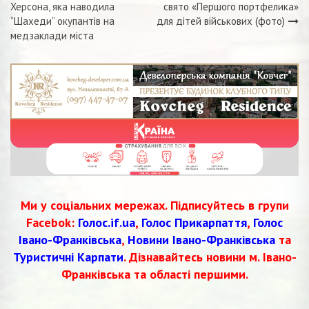
Навігація
Херсона, яка наводила
свято «Першого портфелика»
“Шахеди” окупантів на
для дітей військових (фото)
записів
медзаклади міста
Ми у соціальних мережах. Підписуйтесь в групи
Facebok:
Голос.if.ua
,
Голос Прикарпаття
,
Голос
Івано-Франківська
,
Новини Івано-Франківська
та
Туристичні Карпати
. Дізнавайтесь новини м. Івано-
Франківська та області першими.