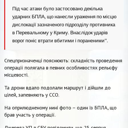
Під час атаки було застосовано декілька
ударних БПЛА, що нанесли ураження по місцю
дислокації зазначеного підрозділу противника
в Перевальному у Криму. Внаслідок ударів
ворог поніс втрати вбитими і пораненими”.
Спецпризначенці пояснюють: складність проведення
операції полягала в певних особливостях рельєфу
місцевості.
Та дрони вдало подолали маршрут і дійшли до
цілей, запевняють у ССО.
На оприлюдненому нині фото – один із БПЛА, що
брав участь у операції.
Джерела УП в СБУ повідомили, що 25 серпня