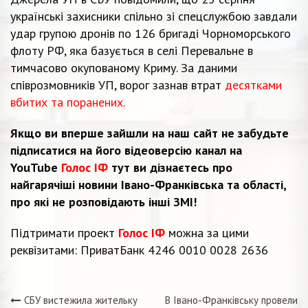
українські захисники спільно зі спецслужбою завдали
удар групою дронів по 126 бригаді Чорноморського
флоту РФ, яка базується в селі Перевальне в
тимчасово окупованому Криму. За даними
співрозмовників УП, ворог зазнав втрат
десятками
вбитих та поранених.
Якщо ви вперше зайшли на наш сайт не забудьте
підписатися на його відеоверсію канал на
YouTube
Голос ІФ
тут ви дізнаєтесь про
найгарячіші новини Івано-Франківська та області,
про які не розповідають інші ЗМІ!
Підтримати проект
Голос ІФ
можна за цими
реквізитами: ПриватБанк 4246 0010 0028 2636
СБУ вистежила жительку
В Івано-Франківську провели