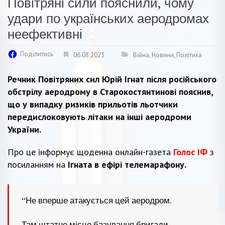
Повітряні сили пояснили, чому
удари по українських аеродромах
неефективні
Поділитись
06.08.2023
Війна
,
Новини
,
Політика
Речник Повітряних сил Юрій Ігнат після російського
обстрілу аеродрому в Старокостянтинові пояснив,
що у випадку ризиків прильотів льотчики
передислоковують літаки на інші аеродроми
України.
Про це інформує щоденна онлайн-газета
Голос ІФ
з
посиланням на
Ігната в ефірі телемарафону.
“Не вперше атакується цей аеродром.
Там штатне місце базування бригади