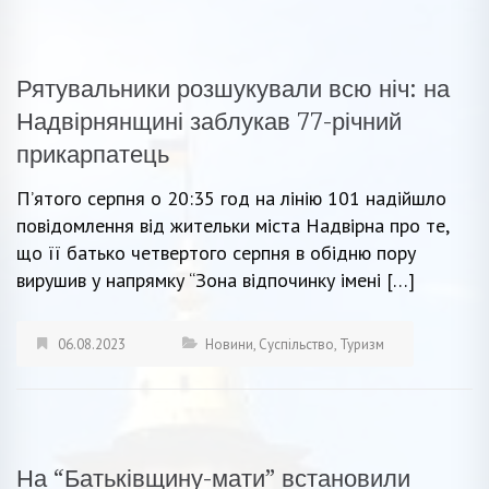
Рятувальники розшукували всю ніч: на
Надвірнянщині заблукав 77-річний
прикарпатець
П’ятого серпня о 20:35 год на лінію 101 надійшло
повідомлення від жительки міста Надвірна про те,
що її батько четвертого серпня в обідню пору
вирушив у напрямку “Зона відпочинку імені […]
06.08.2023
Новини
,
Суспільство
,
Туризм
На “Батьківщину-мати” встановили