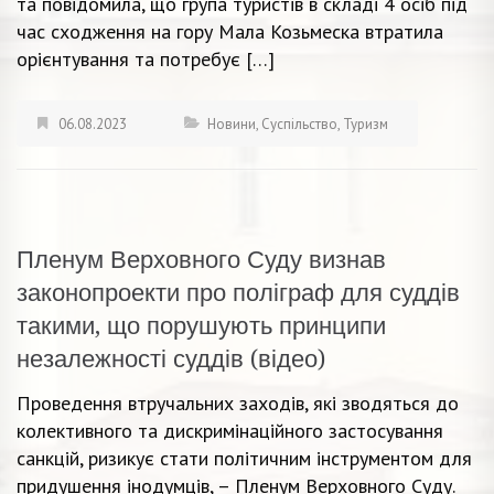
та повідомила, що група туристів в складі 4 осіб під
час сходження на гору Мала Козьмеска втратила
орієнтування та потребує […]
06.08.2023
Новини
,
Суспільство
,
Туризм
Пленум Верховного Суду визнав
законопроекти про поліграф для суддів
такими, що порушують принципи
незалежності суддів (відео)
Проведення втручальних заходів, які зводяться до
колективного та дискримінаційного застосування
санкцій, ризикує стати політичним інструментом для
придушення інодумців, – Пленум Верховного Суду.