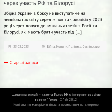
через участь РФ та Білорусі
Збірна України з боксу не виступатиме на
чемпіонатах світу серед жінок та чоловіків у 2023
році через допуск до змагань атлетів з Росії та
Білорусі, які мають брати участь під […]
23.02.2023
Війна
,
Новини
,
Політика
,
Суспільство
Старіші записи
Навігація
записів
Щоденна онлай – газета Голос ІФ є інтернет версією
газети “Голос ІФ”
© 2012
Копіювання матеріалів тільки з посиланням на джерело