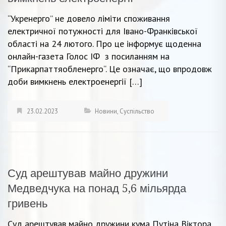
“Укренерго” не довело ліміти споживання
електричної потужності для Івано-Франківської
області на 24 лютого. Про це інформує щоденна
онлайн-газета Голос ІФ з посиланням на
“Прикарпаттяобленерго“. Це означає, що впродовж
доби вимкнень електроенергії […]
23.02.2023
Новини
,
Суспільство
Суд арештував майно дружини
Медведчука на понад 5,6 мільярда
гривень
Суд арештував майно дружини кума Путіна Віктора