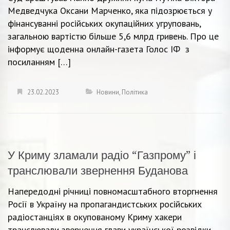
Медведчука Оксани Марченко, яка підозрюється у
фінансуванні російських окупаційних угруповань,
загальною вартістю більше 5,6 млрд гривень. Про це
інформує щоденна онлайн-газета Голос ІФ з
посиланням […]
23.02.2023
Новини
,
Політика
У Криму зламали радіо “Газпрому” і
транслювали звернення Буданова
Напередодні річниці повномасштабного вторгнення
Росії в Україну на пропагандистських російських
радіостанціях в окупованому Криму хакери
транслювали звернення глави української розвідки