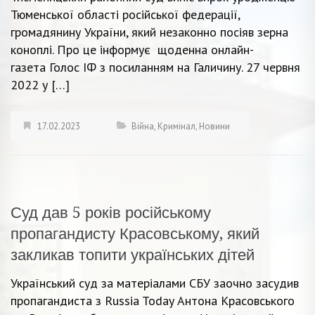
Тюменської області російської федерації,
громадянину України, який незаконно посіяв зерна
коноплі. Про це інформує щоденна онлайн-
газета Голос ІФ з посиланням на Галичину. 27 червня
2022 у […]
17.02.2023
Війна
,
Кримінал
,
Новини
Суд дав 5 років російському
пропагандисту Красовському, який
закликав топити українських дітей
Український суд за матеріалами СБУ заочно засудив
пропагандиста з Russia Today Антона Красовського