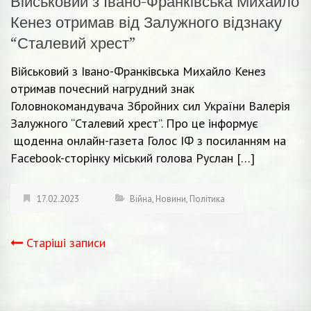
Військовий з Івано-Франківська Михайло
Кенез отримав від Залужного відзнаку
“Сталевий хрест”
Військовий з Івано-Франківська Михайло Кенез
отримав почесний нагрудний знак
Головнокомандувача Збройних сил України Валерія
Залужного “Сталевий хрест”. Про це інформує
щоденна онлайн-газета Голос ІФ з посиланням на
Facebook-сторінку міський голова Руслан […]
17.02.2023
Війна
,
Новини
,
Політика
Старіші записи
Навігація
записів