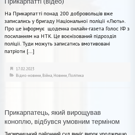
Прикарпатті (відео)
На Прикарпатті понад 200 добровольців вже
записались у бригаду Національної поліції «Лють».
Про це інформує щоденна онлайн-газета Голос ІФ з
посиланням на НТК. Це воєнізований підрозділ
поліції. Туди можуть записатись вмотивовані
патріоти […]
17.02.2023
Відео-новини
,
Війна
,
Новини
,
Політика
Прикарпатець, який вирощував
коноплю, відбувся умовним терміном
Тисменицький районний суд виніс вирок уродженцю