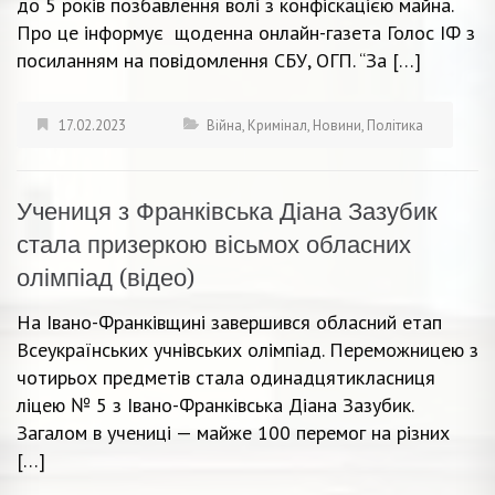
до 5 років позбавлення волі з конфіскацією майна.
Про це інформує щоденна онлайн-газета Голос ІФ з
посиланням на повідомлення СБУ, ОГП. “За […]
17.02.2023
Війна
,
Кримінал
,
Новини
,
Політика
Учениця з Франківська Діана Зазубик
стала призеркою вісьмох обласних
олімпіад (відео)
На Івано-Франківщині завершився обласний етап
Всеукраїнських учнівських олімпіад. Переможницею з
чотирьох предметів стала одинадцятикласниця
ліцею № 5 з Івано-Франківська Діана Зазубик.
Загалом в учениці — майже 100 перемог на різних
[…]