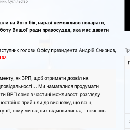
ини
,
Суспільство
шли на його бік, наразі неможливо покарати,
роботу Вищої ради правосуддя, яка має давати
Тр
аступник голови Офісу президента Андрій Смирнов,
 ІФ
.
ументу, як ВРП, щоб отримати дозвіл на
відповідальності… Ми намагалися продумати
ити ВРП саме в частині можливості розгляду
ностайно прийшли до висновку, що всі ці
туції, тому ми від них відмовились», – пояснив