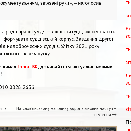
ти
окументуванням, зв’язані руки», – наголосив
ві
Ве
а рада правосуддя – дві інституції, які відіграють
во
– формувати суддівський корпус. Завдання другої
ід недоброчесних суддів. Улітку 2021 року
ти
 їхнього перезапуску.
ві
e канал
Голос ІФ
, дізнавайтеся актуальні новини
!
Ль
во
010 0028 2636.
ти
ві
я із
На Слов’янському напрямку ворог відновив наступ –
зведення
По
si