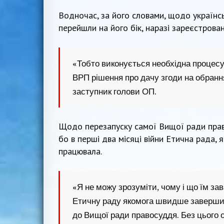
Водночас, за його словами, щодо українськ
перейшли на його бік, наразі зареєстрован
«Тобто виконується необхідна процесу
ВРП рішення про дачу згоди на обрання
заступник голови ОП.
Щодо перезапуску самої Вищої ради право
бо в перші два місяці війни Етична рада, 
працювала.
«Я не можу зрозуміти, чому і що їм з
Етичну раду якомога швидше завершит
до Вищої ради правосуддя. Без цього о