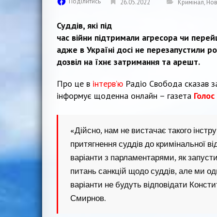
Поділитись
26.05.2022
Кримінал
,
Нов
Суддів, які під
час війни підтримали агресора чи перей
адже в Україні досі не перезапустили 
дозвіл на їхнє затримання та арешт.
Про це в
інтерв’ю
Радіо Свобода сказав з
інформує щоденна онлайн – газета
Голос
«Дійсно, нам не вистачає такого інстр
притягнення суддів до кримінальної 
варіанти з парламентарями, як запуст
питань санкцій щодо суддів, але ми од
варіанти не будуть відповідати Консти
Смирнов.