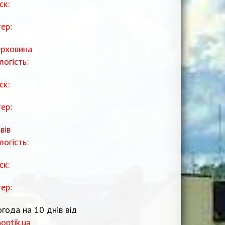
ск:
тер:
рховина
логість:
ск:
тер:
вів
логість:
ск:
тер:
года на 10 днів від
noptik.ua