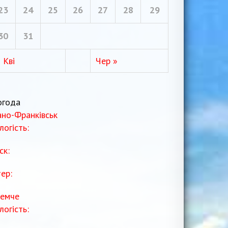
23
24
25
26
27
28
29
30
31
 Кві
Чер »
огода
ано-Франківськ
логість:
ск:
тер:
емче
логість: