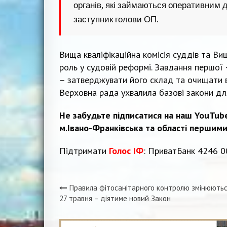
органів, які займаються оперативним д
заступник голови ОП.
Вища кваліфікаційна комісія суддів та Вищ
роль у судовій реформі. Завдання першої 
– затверджувати його склад та очищати в
Верховна рада ухвалила базові закони для
Не забудьте підписатися на наш YouTub
м.Івано-Франківська та області першими
Підтримати
Голос ІФ
: ПриватБанк 4246 0
Правила фітосанітарного контролю змінюютьс
Навігація
27 травня – діятиме новий Закон
записів