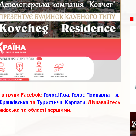
 в групи Facebok:
Голос.if.ua
,
Голос Прикарпаття
,
Франківська
та
Туристичні Карпати
. Дізнавайтесь
нківська та області першими.