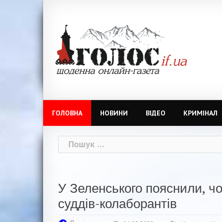
Skip
to
content
ГОЛОВНА
НОВИНИ
ВІДЕО
КРИМІНАЛ
Пошук:
У Зеленського пояснили, ч
суддів-колаборантів