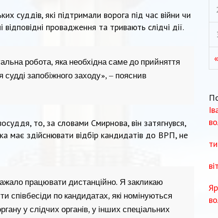
их суддів, які підтримали ворога під час війни чи
і відповідні провадження та тривають слідчі дії.
«
альна робота, яка необхідна саме до прийняття
 судді запобіжного заходу», – пояснив
П
Ів
во
суддя, то, за словами Смирнова, він затягнувся,
яка має здійснювати відбір кандидатів до ВРП, не
ти
ві
аважало працювати дистанційно. Я закликаю
Яр
и співбесіди по кандидатах, які номінуються
во
ргану у слідчих органів, у інших спеціальних