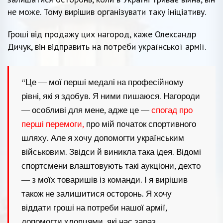
не може. Тому вирішив організувати таку ініціативу.
Гроші від продажу цих нагород, каже Олександр
Дичук, він відправить на потреби української армії.
“Це — мої перші медалі на професійному
рівні, які я здобув. Я ними пишаюся. Нагороди
— особливі для мене, адже це —
спогад про
перші перемоги,
про мій початок спортивного
шляху. Але я хочу допомогти українським
військовим. Звідси й виникла така ідея. Відомі
спортсмени влаштовують такі аукціони, дехто
— з моїх товаришів із команди. І я вирішив
також не залишитися осторонь. Я хочу
віддати гроші на потреби нашої армії,
допомогти хлопцями, які нас зараз