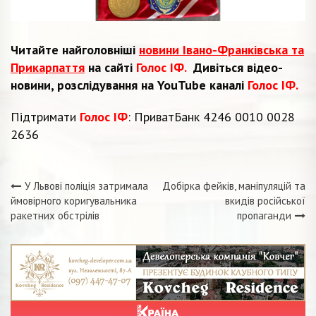
Читайте найголовніші
новини Івано-Франківська та
Прикарпаття
на сайті
Голос ІФ.
Дивіться відео-
новини, розслідування на YouTube каналі
Голос ІФ.
Підтримати
Голос ІФ
: ПриватБанк 4246 0010 0028
2636
У Львові поліція затримала
Добірка фейків, маніпуляцій та
Навігація
ймовірного коригувальника
вкидів російської
ракетних обстрілів
пропаганди
записів