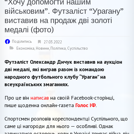
“Хочу допомогти нашим
військовим”. Футзаліст “Урагану”
виставив на продаж дві золоті
медалі (фото)
Поділитись
27.03.2022
Економіка
,
Новини
,
Політика
,
Суспільство
Футзаліст Олександр Дичук виставив на аукціон
дві медалі, які виграв разом із командою
народного футбольного клубу “Ураган” на
всеукраїнських змаганнях.
Про це він
написав
на своїй Facebook-сторінці,
пише щоденна онлайн-газета
Голос ІФ
.
Спортсмен розповів кореспондентці Суспільного, що
саме ці нагороди для нього — особливі. Однак
залишатися осторонь, коли в Україні триває війна, він