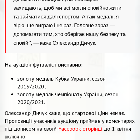
захищають, щоб ми всі могли спокійно жити
та займатися далі спортом. А такі медалі, я
вірю, ще виграю і не раз. Головне зараз —
допомагати тим, хто оберігає нашу безпеку та
спокій”, — каже Олександр Дичук.
На аукціон футзаліст
виставив:
золоту медаль Кубка України, сезон
2019/2020;
золоту медаль чемпіонату України, сезон
2020/2021.
Олександр Дичук каже, що стартової ціни немає.
Пропозиції учасників аукціону приймає у коментарях
під дописом на своїй
Facebook-сторінці
до 1 квітня
включно.