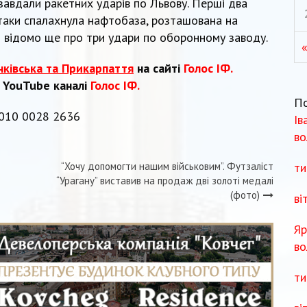
 завдали ракетних ударів по Львову. Перші два
атаки спалахнула нафтобаза, розташована на
ало відомо ще про три удари по оборонному заводу.
нківська та Прикарпаття
на сайті
Голос ІФ.
а YouTube каналі
Голос ІФ.
П
0010 0028 2636
Ів
во
ти
“Хочу допомогти нашим військовим”. Футзаліст
“Урагану” виставив на продаж дві золоті медалі
(фото)
ві
Яр
во
ти