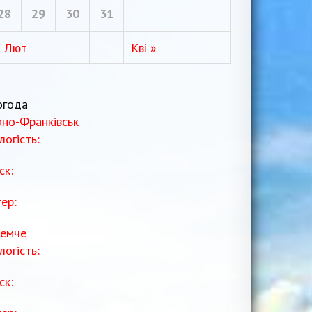
28
29
30
31
« Лют
Кві »
огода
ано-Франківськ
логість:
ск:
тер:
емче
логість:
ск: