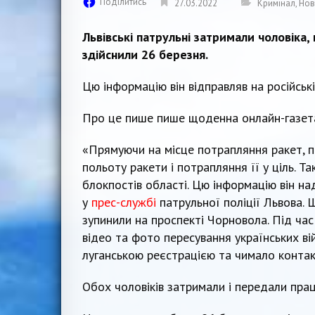
Поділитись
27.03.2022
Кримінал
,
Нов
Львівські патрульні затримали чоловіка, 
здійснили 26 березня.
Цю інформацію він відправляв на російськ
Про це пише пише щоденна онлайн-газе
«Прямуючи на місце потрапляння ракет, па
польоту ракети і потрапляння її у ціль. Т
блокпостів області. Цю інформацію він на
у
прес-службі
патрульної поліції Львова. 
зупинили на проспекті Чорновола. Під час
відео та фото пересування українських вій
луганською реєстрацією та чимало контак
Обох чоловіків затримали і передали прац