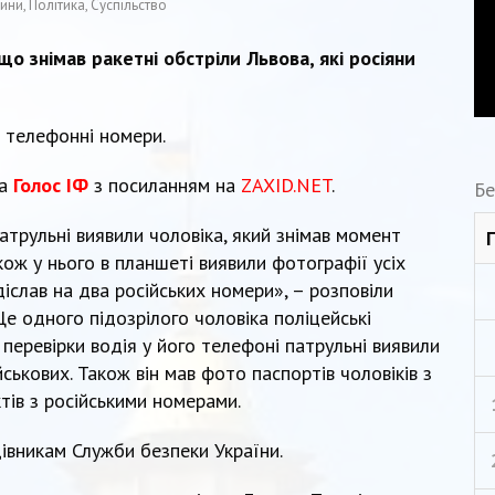
ини
,
Політика
,
Суспільство
що знімав ракетні обстріли Львова, які росіяни
і телефонні номери.
та
Голос ІФ
з посиланням на
ZAXID.NET
.
Бе
трульні виявили чоловіка, який знімав момент
акож у нього в планшеті виявили фотографії усіх
діслав на два російських номери», – розповіли
Ще одного підозрілого чоловіка поліцейські
 перевірки водія у його телефоні патрульні виявили
ськових. Також він мав фото паспортів чоловіків з
тів з російськими номерами.
івникам Служби безпеки України.