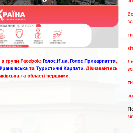
ві
Ве
во
ти
ві
 в групи Facebok:
Голос.if.ua
,
Голос Прикарпаття
,
Ль
Франківська
та
Туристичні Карпати
. Дізнавайтесь
во
нківська та області першими.
ти
ві
По
si