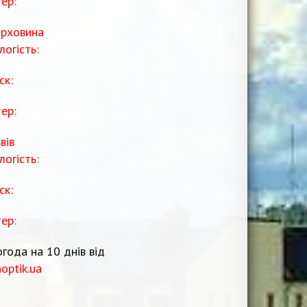
тер:
рховина
логість:
ск:
тер:
вів
логість:
ск:
тер:
года на 10 днів від
noptik.ua