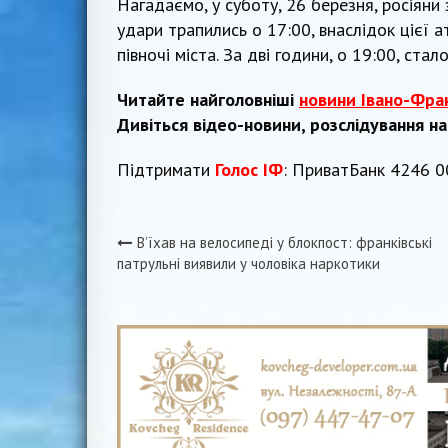
Нагадаємо, у суботу, 26 березня, росіяни
удари трапились о 17:00, внаслідок цієї 
півночі міста. За дві години, о 19:00, ст
Читайте найголовніші
новини Івано-Фра
Дивіться відео-новини, розслідування н
Підтримати
Голос ІФ
: ПриватБанк 4246 
Вʼїхав на велосипеді у блокпост: франківські
Навігація
патрульні виявили у чоловіка наркотики
записів