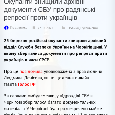
Окупанти знищили архівні
документи СБУ про радянські
репресії проти українців
Поділитись
27.03.2022
Новини
,
Суспільство
25 березня російські окупанти знищили архівний
відділ Служби безпеки України на Чернігівщині. У
ньому зберігалися документи про репресії проти
українців в часи СРСР.
Про це
повідомила
уповноважена з прав людини
Людмила Денісова, пише щоденна онлайн-
газета
Голос ІФ
.
За словами омбудсменки, у підрозділі СБУ в
Чернігові зберігалося багато документальних
матеріалів. У Чернігові було розсекречено майже
півмільйона документів, які уклали у 13 тисяч справ.