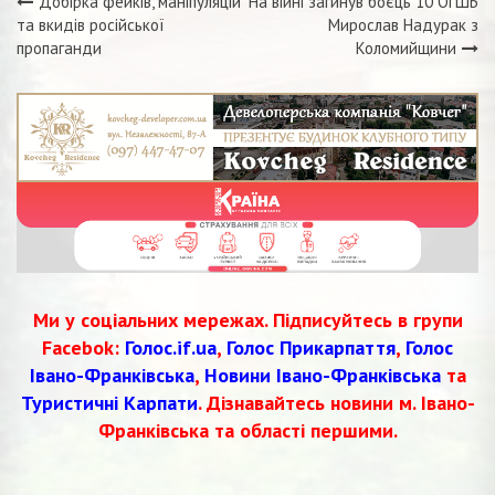
Добірка фейків, маніпуляцій
На війні загинув боєць 10 ОГШБ
Навігація
та вкидів російської
Мирослав Надурак з
пропаганди
Коломийщини
записів
Ми у соціальних мережах. Підписуйтесь в групи
Facebok:
Голос.if.ua
,
Голос Прикарпаття
,
Голос
Івано-Франківська
,
Новини Івано-Франківська
та
Туристичні Карпати
. Дізнавайтесь новини м. Івано-
Франківська та області першими.