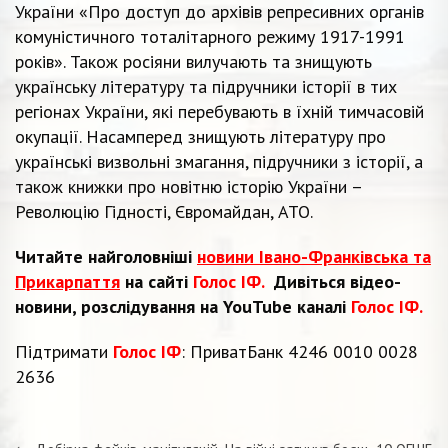
України «Про доступ до архівів репресивних органів
комуністичного тоталітарного режиму 1917-1991
років». Також росіяни вилучають та знищують
українську літературу та підручники історії в тих
регіонах України, які перебувають в їхній тимчасовій
окупації. Насамперед знищують літературу про
українські визвольні змагання, підручники з історії, а
також книжки про новітню історію України –
Революцію Гідності, Євромайдан, АТО.
Читайте найголовніші
новини Івано-Франківська та
Прикарпаття
на сайті
Голос ІФ.
Дивіться відео-
новини, розслідування на YouTube каналі
Голос ІФ.
Підтримати
Голос ІФ
: ПриватБанк 4246 0010 0028
2636