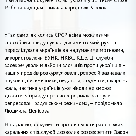
Робота над цим тривала впродовж 3 років.
«Так само, як колись СРСР всіма можливими
способами придушувала дисидентський рух та
переслідувала українців за надуманими мотивами,
використовуючи ВУНК, НКВС, КДБ. Ці служби
засекречували мільйони злочинів проти українців –
наших предків розкуркулювали, репресій зазнавали
науковці, письменники, педагоги, студенти, лікарі. На
жаль, частина українців уже ніколи не зможе
дізнатися правду про своїх родичів, які були
репресовані радянським режимом», – повідомила
Людмила Денісова.
Нагадаємо, документи про діяльність радянських
каральних спецслужб дозволив розсекретити Закон