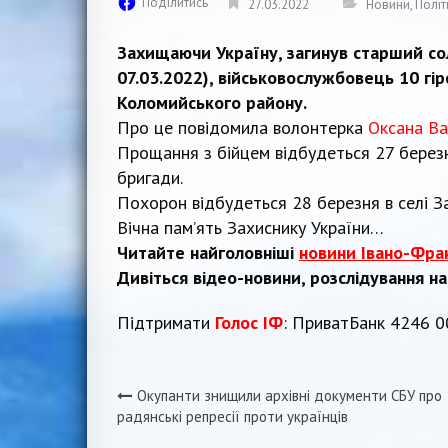
Поділитись
27.03.2022
Новини
,
Політ
Захищаючи Україну, загинув старший с
07.03.2022), військовослужбовець 10 г
Коломийського району.
Про це повідомила волонтерка
Оксана В
Прощання з бійцем відбудеться 27 березн
бригади.
Похорон відбудеться 28 березня в селі За
Вічна пам’ять Захиснику України…
Читайте найголовніші
новини Івано-Фра
Дивіться відео-новини, розслідування н
Підтримати
Голос ІФ
: ПриватБанк 4246 
Окупанти знищили архівні документи СБУ про
Навігація
радянські репресії проти українців