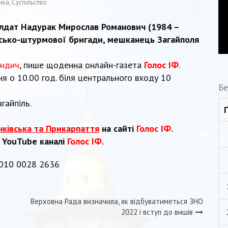
ика
,
Суспільство
олдат Надурак Мирослав Романович (1984 –
ірсько-штурмової бригади, мешканець Загайполя
андич
, пише щоденна онлайн-газета
Голос ІФ
.
я о 10.00 год. біля центрального входу 10
Бе
гайпіль.
нківська та Прикарпаття
на сайті
Голос ІФ.
а YouTube каналі
Голос ІФ.
0010 0028 2636
Верховна Рада визначила, як відбуватиметься ЗНО
2022 і вступ до вишів