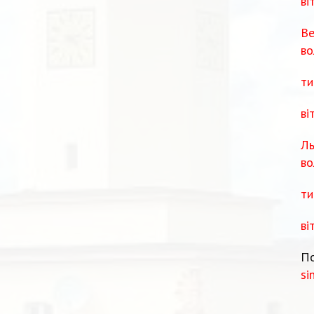
ві
Ве
во
ти
ві
Ль
во
ти
ві
По
si