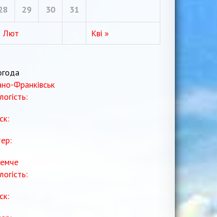
28
29
30
31
« Лют
Кві »
огода
ано-Франківськ
логість:
ск:
тер:
емче
логість:
ск: