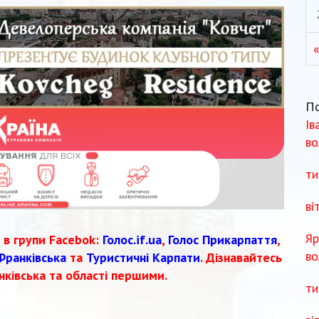
П
Ів
во
ти
ві
Яр
 в групи Facebok:
Голос.if.ua
,
Голос Прикарпаття
,
во
Франківська
та
Туристичні Карпати
. Дізнавайтесь
нківська та області першими.
ти