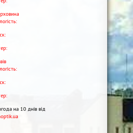
тер:
рховина
логість:
ск:
тер:
вів
логість:
ск:
тер:
года на 10 днів від
noptik.ua