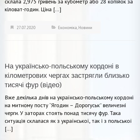
склала 2,975 гривень за кубометр або 28 копійок за
кіловат-годин. Ціна […]
27.07.2020
Економіка
,
Новини
На українсько-польському кордоні в
кілометрових чергах застрягли близько
тисячі фур (відео)
Вже декілька днів на українсько-польському кордоні
на митному посту “Ягодин – Дорогуськ” величезні
черги. У заторах стоять понад тисячу фур. Така
ситуація склалася як з української, так і з польської
[…]