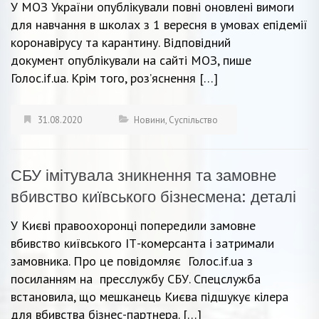
У МОЗ України опублікували повні оновлені вимоги
для навчання в школах з 1 вересня в умовах епідемії
коронавірусу та карантину. Відповідний
документ опублікували на сайті МОЗ, пише
Голос.if.ua. Крім того, роз’яснення […]
31.08.2020
Новини
,
Суспільство
СБУ імітувала зникнення та замовне
вбивство київського бізнесмена: деталі
У Києві правоохоронці попередили замовне
вбивство київського ІТ-комерсанта і затримали
замовника. Про це повідомляє Голос.if.ua з
посиланням на пресслужбу СБУ. Спецслужба
встановила, що мешканець Києва підшукує кілера
для вбивства бізнес-партнера. […]