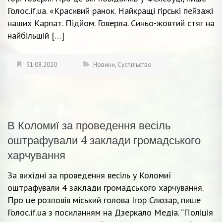
Голос.if.ua. «Красивий ранок. Найкращі гірські пейзажі
наших Карпат. Підйом. Говерла. Синьо-жовтий стяг на
найбільшій […]
31.08.2020
Новини
,
Суспільство
В Коломиї за проведення весіль
оштрафували 4 заклади громадського
харчування
За вихідні за проведення весіль у Коломиї
оштрафували 4 заклади громадського харчування.
Про це розповів міський голова Ігор Слюзар, пише
Голос.if.ua з посиланням на Дзеркало Медіа. “Поліція