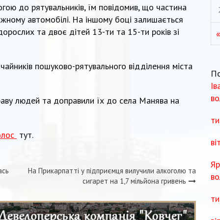
огою до рятувальників, їм повідомив, що частина
тажному автомобілі. На іншому боці залишається
дорослих та двоє дітей 13-ти та 15-ти років зі
чайників пошуково-рятувального відділення міста
П
Ів
во
раву людей та доправили їх до села Манява на
ти
олос
тут.
ві
Яр
ась
На Прикарпатті у підприємця вилучили алкоголю та
во
сигарет на 1,7 мільйона гривень
ти