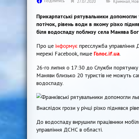
Поділитись
27.07.2020
Кримінал
,
Нов
Прикарпатські рятувальники допомогли 
потічок, рівень води в якому різко підн
біля водоспаду поблизу села Манява Бо
Про це
інформує
пресслужба управління ДС
мережі Facebook, пише
Голос.if.ua
.
26-го липня о 17:30 до Служби порятунку
Маняви близько 20 туристів не можуть са
водоспаду.
Внаслідок грози у річці різко піднявся рів
До водоспаду вирушили працівники мобіл
управління ДСНС в області.