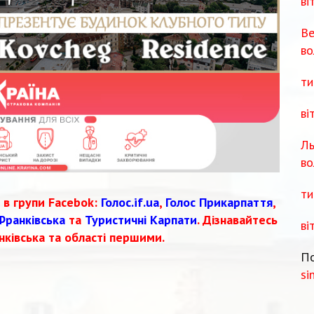
ві
Ве
во
ти
ві
Ль
во
ти
 в групи Facebok:
Голос.if.ua
,
Голос Прикарпаття
,
Франківська
та
Туристичні Карпати
. Дізнавайтесь
ві
нківська та області першими.
По
si