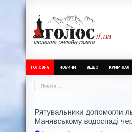
Skip
to
content
ГОЛОВНА
НОВИНИ
ВІДЕО
КРИМІНАЛ
Пошук:
Рятувальники допомогли льв
Манявському водоспаді чере