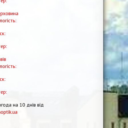
тер:
рховина
логість:
ск:
тер:
вів
логість:
ск:
тер:
года на 10 днів від
noptik.ua