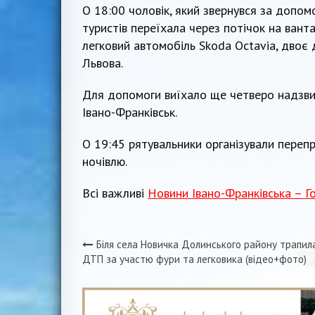
О 18:00 чоловік, який звернувся за допом
туристів переїхала через потічок на ван
легковий автомобіль Skoda Octavia, двоє 
Львова.
Для допомоги виїхало ще четверо надзви
Івано-Франківськ.
О 19:45 рятувальники організували переп
ночівлю.
Всі важливі
Новини Івано-Франківська – Г
Біля села Новичка Долинського району трапил
Навігація
ДТП за участю фури та легковика (відео+фото)
записів