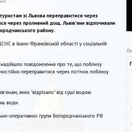
ини
туристам зі Львова переправитися через
явся через проливний дощ. Львів’яни відпочивали
городчанського району.
НС в Івано-Франківській області у соціальній
Ли
 надійшло повідомлення про те, що поблизу
мостійно переправитися через потічок поблизу
ень води.
ьно-оперативної групи Богородчанського РВ