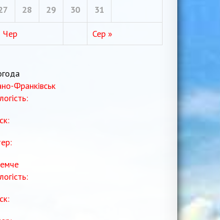
27
28
29
30
31
« Чер
Сер »
огода
ано-Франківськ
логість:
ск:
тер:
емче
логість:
ск: