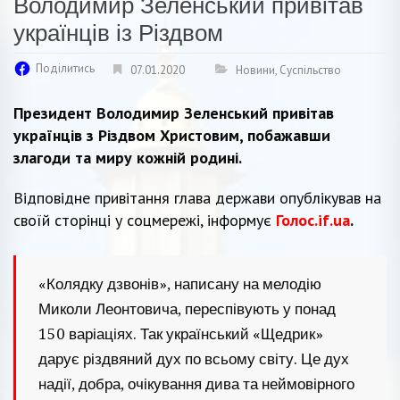
Володимир Зеленський привітав
українців із Різдвом
Поділитись
07.01.2020
Новини
,
Суспільство
Президент Володимир Зеленський привітав
українців з Різдвом Христовим, побажавши
злагоди та миру кожній родині.
Відповідне привітання глава держави опублікував на
своїй сторінці у соцмережі, інформує
Голос.if.ua
.
«Колядку дзвонів», написану на мелодію
Миколи Леонтовича, переспівують у понад
150 варіаціях. Так український «Щедрик»
дарує різдвяний дух по всьому світу. Це дух
надії, добра, очікування дива та неймовірного