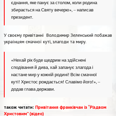
єднання, яке панує за столом, коли родина
збирається на Святу вечерю», – написав
президент.
У своєму привітанні Володимир Зеленський побажав
українцям смачної куті, злагоди та миру.
«Нехай рік буде щедрим на здійснені
сподівання й дива, хай запанує злагода і
настане мир у кожній родині! Всім смачної
куті! Христос рождається! Славімо його!», –
додав глава держави.
також читати:
Привітання франківчан із “Різдвом
Христовим” (відео)