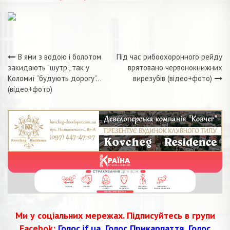
В ями з водою і болотом
Під час рибоохоронного рейду
Навігація
закидають “шутр”, так у
врятовано червонокнижних
Коломиї “будують дорогу”…
вирезубів (відео+фото)
записів
(відео+фото)
Ми у соціальних мережах. Підписуйтесь в групи
Facebok:
Голос.if.ua
,
Голос Прикарпаття
,
Голос