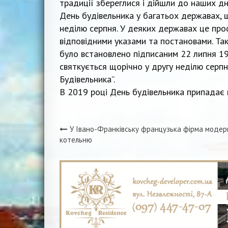
традиції збереглися і дійшли до наших дні
День будівельника у багатьох державах, 
неділю серпня. У деяких державах це пр
відповідними указами та постановами. Так
було встановлено підписаним 22 липня 1
святкується щорічно у другу неділю серпня
Будівельника”.
В 2019 році День будівельника припадає 
У Івано-Франківську французька фірма модер
Навігація
котельню
записів