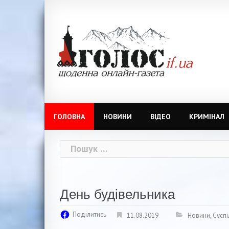
Skip
to
content
ГОЛОВНА
НОВИНИ
ВІДЕО
КРИМІНАЛ
Пошук:
День будівельника
Поділитись
11.08.2019
Новини
,
Суспі