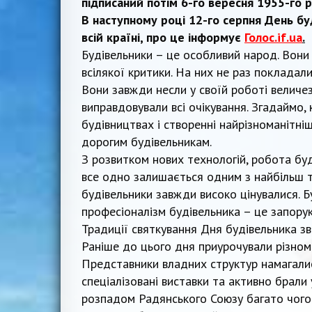
підписаний потім 6-го вересня 1955-го 
В наступному році 12-го серпня День б
всій країні, про це інформує
Голос.if.ua
.
Будівельники – це особливий народ. Вони 
всілякої критики. На них не раз покладали
Вони завжди несли у своїй роботі величез
виправдовували всі очікування. Згадаймо, 
будівництвах і створенні найрізноманітні
дорогим будівельникам.
З розвитком нових технологій, робота буд
все одно залишається одним з найбільш т
будівельники завжди високо цінувалися. 
професіоналізм будівельника – це запорук
Традиції святкування Дня будівельника з
Раніше до цього дня приурочували різнома
Представники владних структур намагалис
спеціалізовані виставки та активно брали 
розпадом Радянського Союзу багато чого 