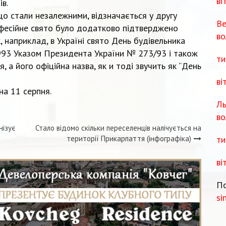
ві
в.
що стали незалежними, відзначається у другу
Ве
офесійне свято було додатково підтверджено
во
, наприклад, в Україні свято День будівельника
993 Указом Президента України № 273/93 і також
ти
, а його офіційна назва, як и тоді звучить як “День
ві
на 11 серпня.
Ль
во
нізує
Стало відомо скільки переселенців налічується на
ти
території Прикарпаття (інфографіка)
ві
По
si