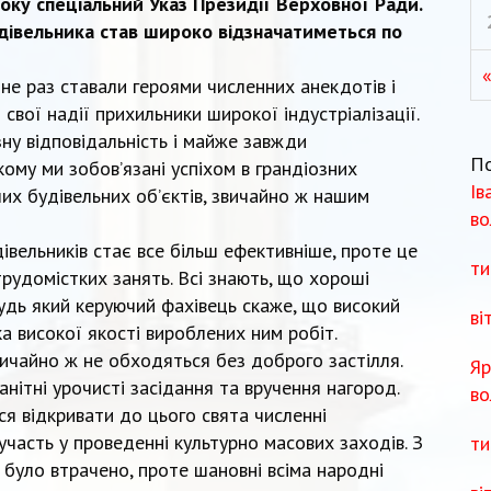
року спеціальний Указ Президії Верховної Ради.
удівельника став широко відзначатиметься по
не раз ставали героями численних анекдотів і
 свої надії прихильники широкої індустріалізації.
ну відповідальність і майже завжди
П
кому ми зобов’язані успіхом в грандіозних
Ів
ших будівельних об’єктів, звичайно ж нашим
во
івельників стає все більш ефективніше, проте це
ти
рудомістких занять. Всі знають, що хороші
Будь який керуючий фахівець скаже, що високий
ві
а високої якості вироблених ним робіт.
вичайно ж не обходяться без доброго застілля.
Яр
нітні урочисті засідання та вручення нагород.
во
я відкривати до цього свята численні
участь у проведенні культурно масових заходів. З
ти
було втрачено, проте шановні всіма народні