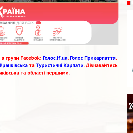
 в групи Facebok:
Голос.if.ua
,
Голос Прикарпаття
,
Франківська
та
Туристичні Карпати
. Дізнавайтесь
нківська та області першими.