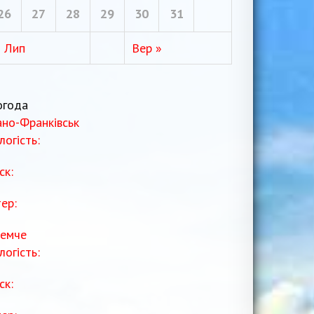
26
27
28
29
30
31
« Лип
Вер »
огода
ано-Франківськ
логість:
ск:
тер:
емче
логість:
ск: