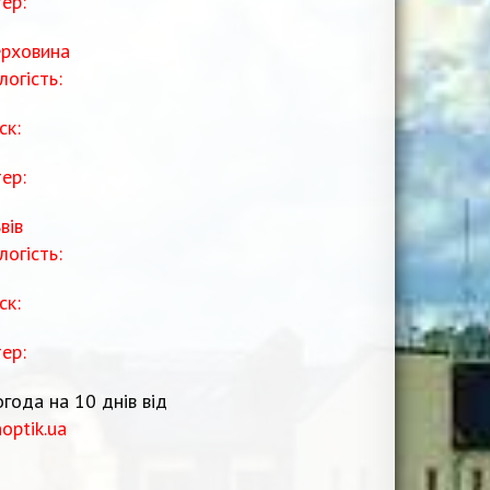
тер:
рховина
логість:
ск:
тер:
вів
логість:
ск:
тер:
года на 10 днів від
noptik.ua