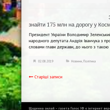
знайти 175 млн на дорогу у Косм
Президент України Володимир Зеленський 
народного депутата Андрія Іванчука з пр
словами глави держави, до нього з тако
02.08.2019
Новини
,
Політика
Старіші записи
Навігація
записів
Щоденна онлай – газета Голос ІФ є інтернет верс