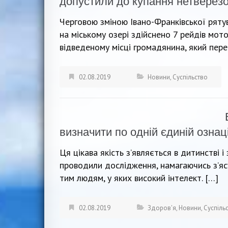
допустили до купання нетверезо
Черговою зміною Івано-Франківської рятув
на міському озері здійснено 7 рейдів мо
відведеному місці громадянина, який пере
02.08.2019
Новини
,
Суспільство
визначити по одній єдиній ознац
Ця цікава якість з’являється в дитинстві 
проводили дослідження, намагаючись з’ясув
тим людям, у яких високий інтелект. […]
02.08.2019
Здоров'я
,
Новини
,
Суспіль