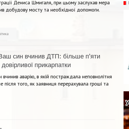
трації Дениса Шмигаля, при цьому заслухав мера
ив добудову мосту та необхідної допомоги.
ітика
Ваш син вчинив ДТП: більше п’яти
 довірливої прикарпатки
ин вчинив аварію, в якій постраждала неповнолітня
ше після того, як заявниця перерахувала гроші та