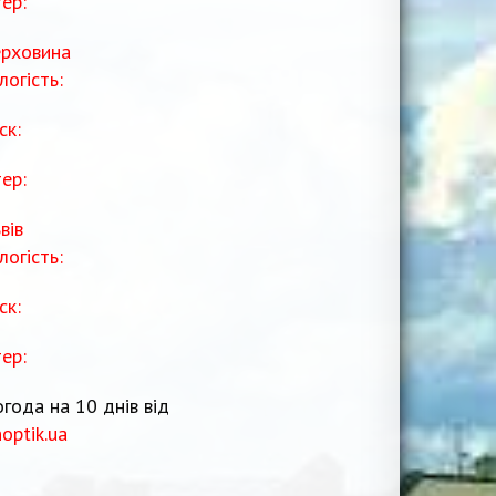
тер:
рховина
логість:
ск:
тер:
вів
логість:
ск:
тер:
года на 10 днів від
noptik.ua