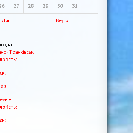
26
27
28
29
30
31
« Лип
Вер »
огода
ано-Франківськ
логість:
ск:
тер:
емче
логість:
ск: