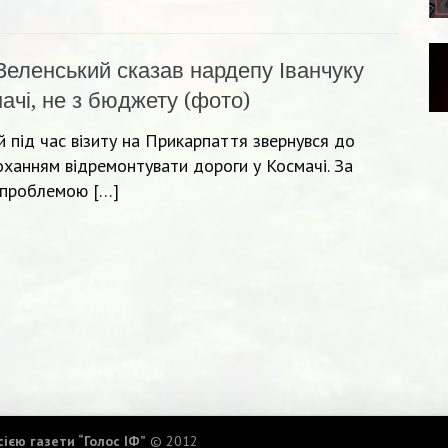
Зеленський сказав нардепу Іванчуку
ачі, не з бюджету (фото)
під час візиту на Прикарпаття звернувся до
оханням відремонтувати дороги у Космачі. За
ю проблемою […]
ією газети “Голос ІФ”
© 2012