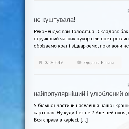
не куштувала!
Рекомендує вам Голос.if.ua . Складові: б
стручковий часник цукор сіль оцет росли
обрізаємо краї і відварюємо, поки вони не
02.08.2019
Здоров'я
,
Новини
найпопулярніший і улюблений о
У більшої частини населення нашої країн
картопля. Ну куди без неї? Але цей овоч, 
Вся справа в карієсі, […]