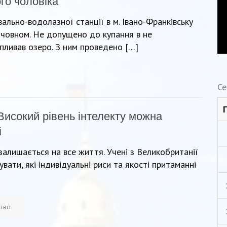
го чоловіка
ально-водолазної станції в м. Івано-Франківську
точовном. Не допущено до купання в не
пливав озеро. З ним проведено […]
Се
Високий рівень інтелекту можна
і
і залишається на все життя. Учені з Великобританії
ати, які індивідуальні риси та якості притаманні
ство