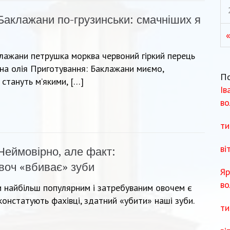
Баклажани по-грузинськи: смачніших я
аклажани петрушка морква червоний гіркий перець
нна олія Приготування: Баклажани миємо,
П
 стануть м’якими, […]
Ів
во
ти
ві
Неймовірно, але факт:
воч «вбиває» зуби
Яр
во
и найбільш популярним і затребуваним овочем є
констатують фахівці, здатний «убити» наші зуби.
ти