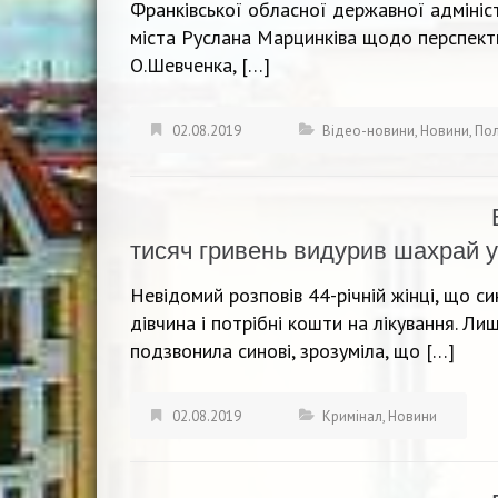
Франківської обласної державної адмініс
міста Руслана Марцинківа щодо перспект
О.Шевченка, […]
02.08.2019
Відео-новини
,
Новини
,
Пол
тисяч гривень видурив шахрай у
Невідомий розповів 44-річній жінці, що с
дівчина і потрібні кошти на лікування. Ли
подзвонила синові, зрозуміла, що […]
02.08.2019
Кримінал
,
Новини