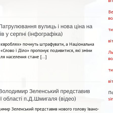
ві
Ве
во
Патрулювання вулиць і нова ціна на
ти
ів у серпні (інфографіка)
ві
 «євроблях» почнуть штрафувати, а Національна
 «Слово і Діло» пропонує подивитися, які зміни
Ль
для населення стане […]
во
ти
ві
Володимир Зеленський представив
По
ї області п.Д.Шмигаля (відео)
si
имир Зеленський представив нового голову Івано-