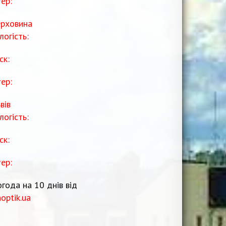
тер:
рховина
логість:
ск:
тер:
вів
логість:
ск:
тер:
года на 10 днів від
noptik.ua