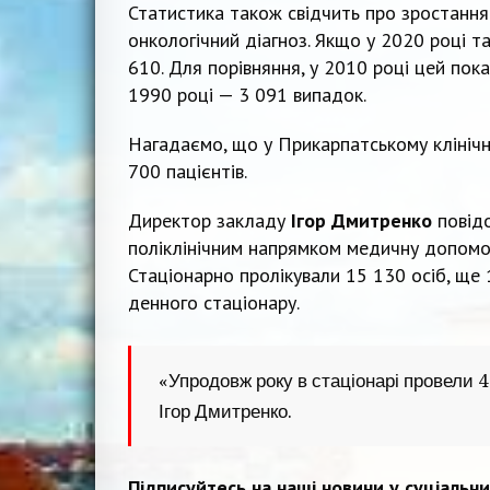
Статистика також свідчить про зростання 
онкологічний діагноз. Якщо у 2020 році т
610. Для порівняння, у 2010 році цей пока
1990 році — 3 091 випадок.
Нагадаємо, що у Прикарпатському клінічн
700 пацієнтів.
Директор закладу
Ігор Дмитренко
повід
поліклінічним напрямком медичну допомог
Стаціонарно пролікували 15 130 осіб, ще
денного стаціонару.
«Упродовж року в стаціонарі провели 4
Ігор Дмитренко.
Підписуйтесь на наші новини у суціальн