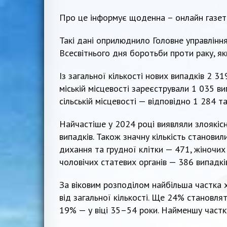
Про це інформує щоденна – онлайн газе
Такі дані оприлюднило Головне управління
Всесвітнього дня боротьби проти раку, як
Із загальної кількості нових випадків 2 31
міській місцевості зареєстрували 1 035 ви
сільській місцевості — відповідно 1 284 т
Найчастіше у 2024 році виявляли злоякіс
випадків. Також значну кількість становил
дихання та грудної клітки — 471, жіночих
чоловічих статевих органів — 386 випадків
За віковим розподілом найбільша частка 
від загальної кількості. Ще 24% становля
19% — у віці 35–54 роки. Найменшу частк