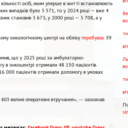
ві
кількості осіб, яким уперше в житті встановлюють
аких випадків було 3 571, то у 2024 році — вже 4
Ве
зник становив 3 673, у 2000 році — 3 708, а у
во
ти
ому онкологічному центрі на обліку
перебуває
39
ві
омив, що у 2025 році за амбулаторно-
Ль
у в онкоцентрі отримали 48 150 пацієнтів.
во
 16 000 пацієнтів отримали допомогу в умовах
ти
ві
 403 великі оперативні втручання», — зазначав
По
si
их мережах:
facebook Голос ІФ
,
youtube Голос