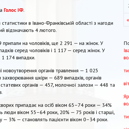
та
Голос ІФ
.
«
 статистики в Івано-Франківській області з нагоди
ий відзначають 4 лютого.
П
9 припали на чоловіків, ще 2 291 — на жінок. У
Ів
падків серед чоловіків і 1 117 — серед жінок. У
во
а 1 174 випадки.
ти
ні новоутворення органів травлення — 1 025
и захворювання шкіри — 689 випадків, органів
ві
 статевих органів — 457, молочної залози — 448 та
.
Яр
во
хворих припадає на осіб віком 65–74 роки — 34%
ть люди віком 55–64 роки, 20% — 75 років і старші,
ти
у — 3% — становлять пацієнти віком 0–34 роки.