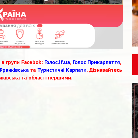
 в групи Facebok:
Голос.if.ua
,
Голос Прикарпаття
,
Франківська
та
Туристичні Карпати
. Дізнавайтесь
нківська та області першими.