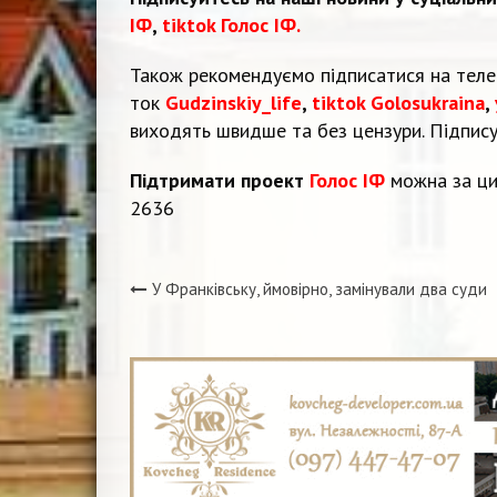
ІФ
,
tiktok Голос ІФ.
Також рекомендуємо підписатися на тел
ток
Gudzinskiy_life
,
tiktok Golosukraina
,
виходять швидше та без цензури. Підпис
Підтримати проект
Голос ІФ
можна за ци
2636
У Франківську, ймовірно, замінували два суди
Навігація
записів