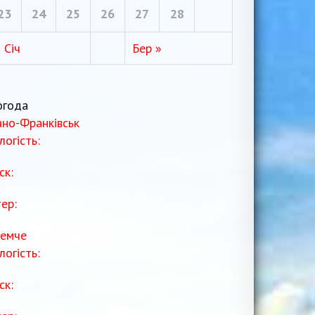
23
24
25
26
27
28
 Січ
Бер »
огода
ано-Франківськ
логість:
ск:
тер:
емче
логість:
ск: