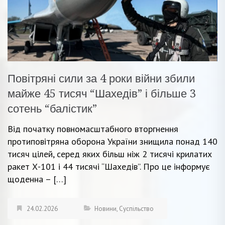
Повітряні сили за 4 роки війни збили
майже 45 тисяч “Шахедів” і більше 3
сотень “балістик”
Від початку повномасштабного вторгнення
протиповітряна оборона України знищила понад 140
тисяч цілей, серед яких більш ніж 2 тисячі крилатих
ракет Х-101 і 44 тисячі “Шахедів”. Про це інформує
щоденна – […]
24.02.2026
Новини
,
Суспільство