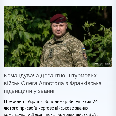
Командувача Десантно-штурмових
військ Олега Апостола з Франківська
підвищили у званні
Президент України Володимир Зеленський 24
лютого присвоїв чергове військове звання
командувачу Десантно-штурмових військ ЗСУ,