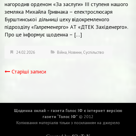
нагородив орденом «За заслуги» ІІІ ступеня нашого
земляка Михайла Гривнака – електрослюсаря
Бурштинської дільниці цеху відокремленого
підрозділу «Галременерго» АТ «ДТЕК Західенерго».
Про це інформує щоденна – […]
24.02.2026
Війна
,
Новини
,
Суспільство
Старіші записи
Навігація
записів
Щоденна онлай – газета Голос ІФ є інтернет версією
газети “Голос ІФ”
© 2012
Копіювання матеріалів тільки з посиланням на джерело