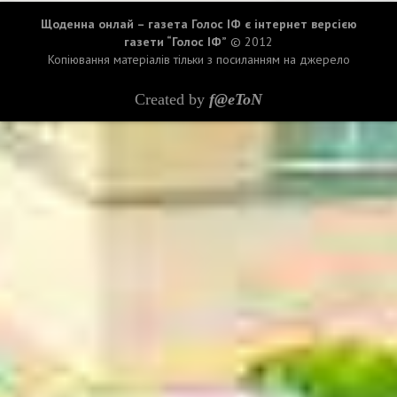
Щоденна онлай – газета Голос ІФ є інтернет версією
газети “Голос ІФ”
© 2012
Копіювання матеріалів тільки з посиланням на джерело
Created by
f@eToN