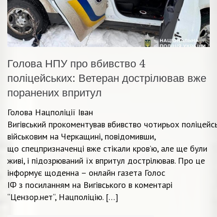
Голова НПУ про вбивство 4
поліцейських: Ветеран дострілював вже
поранених впритул
Голова Нацполіції Іван
Вигівський прокоментував вбивство чотирьох поліцейс
військовим на Черкащині, повідомивши,
що спецпризначенці вже стікали кровʼю, але ще були
живі, і підозрюваний їх впритул дострілював. Про це
інформує щоденна – онлайн газета Голос
ІФ з посиланням на Вигівського в коментарі
“Цензор.нет“, Нацполіцію. […]