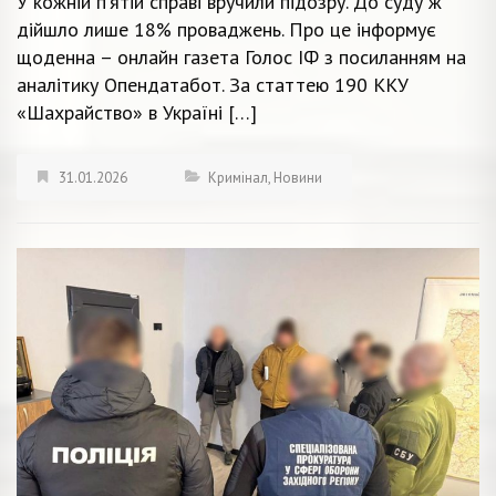
У кожній п’ятій справі вручили підозру. До суду ж
дійшло лише 18% проваджень. Про це інформує
щоденна – онлайн газета Голос ІФ з посиланням на
аналітику Опендатабот. За статтею 190 ККУ
«Шахрайство» в Україні […]
31.01.2026
Кримінал
,
Новини