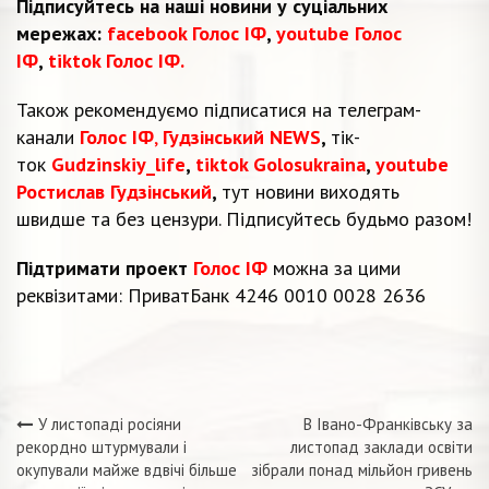
Підписуйтесь на наші новини у суціальних
мережах:
facebook Голос ІФ
,
youtube Голос
ІФ
,
tiktok Голос ІФ.
Також рекомендуємо підписатися на телеграм-
канали
Голос ІФ
,
Гудзінський NEWS
,
тік-
ток
Gudzinskiy_life
,
tiktok Golosukraina
,
youtube
Ростислав Гудзінський
,
тут новини виходять
швидше та без цензури. Підписуйтесь будьмо разом!
Підтримати проект
Голос ІФ
можна за цими
реквізитами: ПриватБанк 4246 0010 0028 2636
У листопаді росіяни
В Івано-Франківську за
Навігація
рекордно штурмували і
листопад заклади освіти
окупували майже вдвічі більше
зібрали понад мільйон гривень