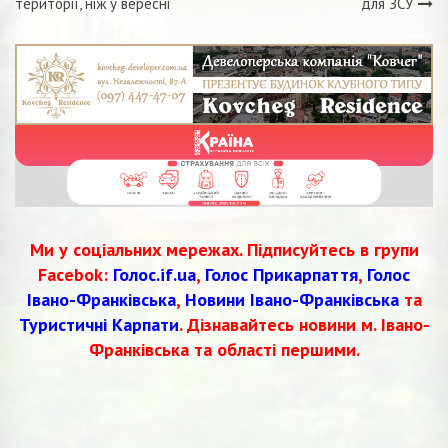
записів
території, ніж у вересні
для ЗСУ
Ми у соціальних мережах. Підписуйтесь в групи
Facebok:
Голос.if.ua
,
Голос Прикарпаття
,
Голос
Івано-Франківська
,
Новини Івано-Франківська
та
Туристичні Карпати
. Дізнавайтесь новини м. Івано-
Франківська та області першими.