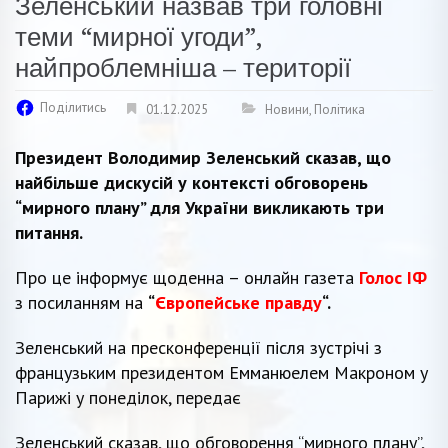
Зеленський назвав три головні
теми “мирної угоди”,
найпроблемніша – території
Поділитись
01.12.2025
Новини
,
Політика
Президент Володимир Зеленський сказав, що
найбільше дискусій у контексті обговорень
“мирного плану” для України викликають три
питання.
Про це інформує щоденна – онлайн газета
Голос ІФ
з посиланням на
“
Європейськe правду
“.
Зеленський на пресконференції після зустрічі з
французьким президентом Емманюелем Макроном у
Парижі у понеділок, передає
Зеленський сказав, що обговорення “мирного плану”,