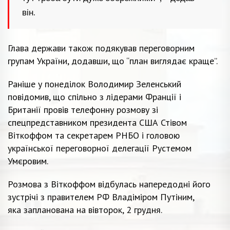
він.
Глава держави також подякував переговорним
групам України, додавши, що “план виглядає краще”.
Раніше у понеділок Володимир Зеленський
повідомив, що спільно з лідерами Франції і
Британії провів телефонну розмову зі
спецпредставником президента США Стівом
Віткоффом та секретарем РНБО і головою
української переговорної делегації Рустемом
Умєровим.
Розмова з Віткоффом відбулась напередодні його
зустрічі з правителем РФ Владіміром Путіним,
яка запланована на вівторок, 2 грудня.