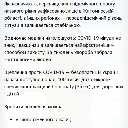
Як зазначають, перевищення епідемічного порогу
низького рівня зафіксовано лише в Житомирській
області, в інших регіонах — передепідемічний рівень,
ситуація залишається стабільною.
Водночас медики наголошують: COVID-19 нікуди не
зник, і вакцинація залишається найефективнішим
способом захисту. За тиждень хвороба забрала
життя восьми людей.
Щеплення проти COVID-19 — безоплатні. В Україні
наразі доступно понад 400 тисяч доз омікрон-
специфічної вакцини Comirnaty (Pfizer) для дорослих
і дітей.
Зробити щеплення можна:
у свого сімейного лікаря;