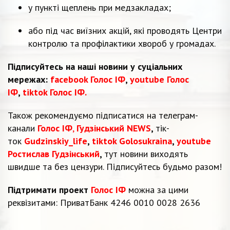
у пункті щеплень при медзакладах;
або під час виїзних акцій, які проводять Центри
контролю та профілактики хвороб у громадах.
Підписуйтесь на наші новини у суціальних
мережах:
facebook Голос ІФ
,
youtube Голос
ІФ
,
tiktok Голос ІФ.
Також рекомендуємо підписатися на телеграм-
канали
Голос ІФ
,
Гудзінський NEWS
,
тік-
ток
Gudzinskiy_life
,
tiktok Golosukraina
,
youtube
Ростислав Гудзінський
,
тут новини виходять
швидше та без цензури. Підписуйтесь будьмо разом!
Підтримати проект
Голос ІФ
можна за цими
реквізитами: ПриватБанк 4246 0010 0028 2636