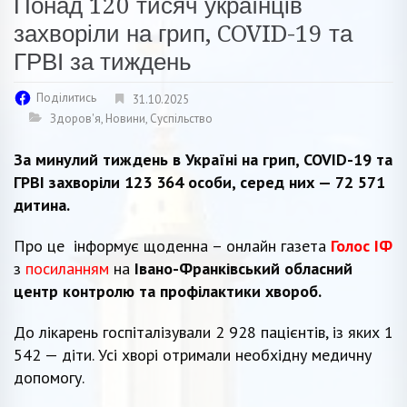
Понад 120 тисяч українців
захворіли на грип, COVID-19 та
ГРВІ за тиждень
Поділитись
31.10.2025
Здоров'я
,
Новини
,
Суспільство
За минулий тиждень в Україні на грип, COVID-19 та
ГРВІ захворіли 123 364 особи, серед них — 72 571
дитина.
Про це інформує щоденна – онлайн газета
Голос ІФ
з
посиланням
на
Івано-Франківський обласний
центр контролю та профілактики хвороб.
До лікарень госпіталізували 2 928 пацієнтів, із яких 1
542 — діти. Усі хворі отримали необхідну медичну
допомогу.