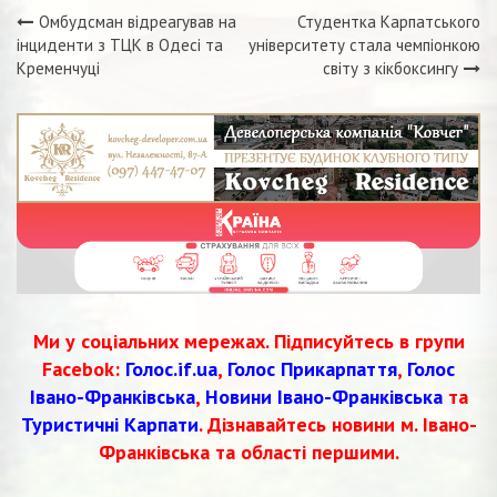
Омбудсман відреагував на
Студентка Карпатського
Навігація
інциденти з ТЦК в Одесі та
університету стала чемпіонкою
Кременчуці
світу з кікбоксингу
записів
Ми у соціальних мережах. Підписуйтесь в групи
Facebok:
Голос.if.ua
,
Голос Прикарпаття
,
Голос
Івано-Франківська
,
Новини Івано-Франківська
та
Туристичні Карпати
. Дізнавайтесь новини м. Івано-
Франківська та області першими.