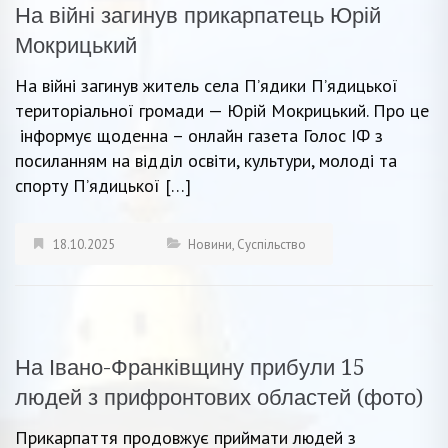
На війні загинув прикарпатець Юрій
Мокрицький
На війні загинув житель села П’ядики П’ядицької
територіальної громади — Юрій Мокрицький. Про це
інформує щоденна – онлайн газета Голос ІФ з
посиланням на відділ освіти, культури, молоді та
спорту П’ядицької […]
18.10.2025
Новини
,
Суспільство
На Івано-Франківщину прибули 15
людей з прифронтових областей (фото)
Прикарпаття продовжує приймати людей з