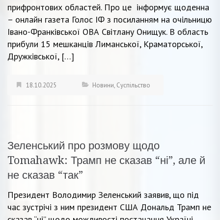
прифронтових областей. Про це інформує щоденна
– онлайн газета Голос ІФ з посиланням на очільницю
Івано-Франківської ОВА Світлану Онищук. В область
прибули 15 мешканців Лиманської, Краматорської,
Дружківської, […]
18.10.2025
Новини
,
Суспільство
Зеленський про розмову щодо
Tomahawk: Трамп не сказав “ні”, але й
не сказав “так”
Президент Володимир Зеленський заявив, що під
час зустрічі з ним президент США Дональд Трамп не
сказав “ні” щодо можливості постачання Україні