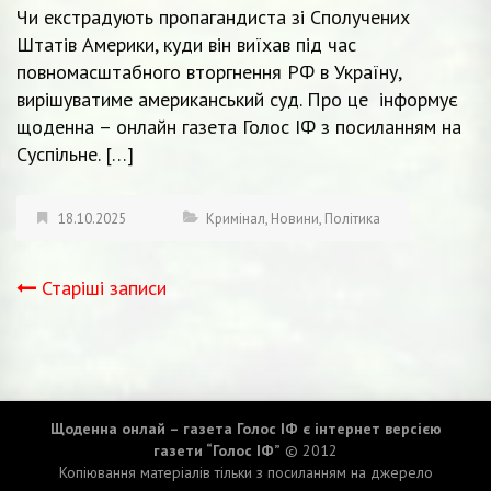
Чи екстрадують пропагандиста зі Сполучених
Штатів Америки, куди він виїхав під час
повномасштабного вторгнення РФ в Україну,
вирішуватиме американський суд. Про це інформує
щоденна – онлайн газета Голос ІФ з посиланням на
Суспільне. […]
18.10.2025
Кримінал
,
Новини
,
Політика
Старіші записи
Навігація
записів
Щоденна онлай – газета Голос ІФ є інтернет версією
газети “Голос ІФ”
© 2012
Копіювання матеріалів тільки з посиланням на джерело