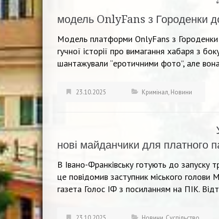
модель OnlyFans з Городенки до
Модель платформи OnlyFans з Городенки н
гучної історії про вимагання хабаря з бок
шантажували “еротичними фото”, але вона
23.10.2025
Кримінал
,
Новини
нові майданчики для платного п
В Івано-Франківську готують до запуску 
це повідомив заступник міського голови
газета Голос ІФ з посиланням на ПІК. Відт
23.10.2025
Новини
,
Суспільство