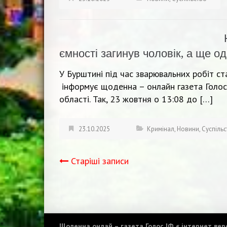
ємності загинув чоловік, а ще о
У Бурштині під час зварювальних робіт ста
інформує щоденна – онлайн газета Голос
області. Так, 23 жовтня о 13:08 до […]
23.10.2025
Кримінал
,
Новини
,
Суспіль
Старіші записи
Навігація
записів
Щоденна онлай – газета Голос ІФ є інтернет верс