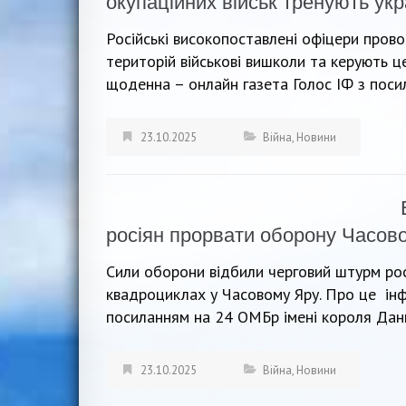
окупаційних військ тренують укра
Російські високопоставлені офіцери прово
територій військові вишколи та керують ц
щоденна – онлайн газета Голос ІФ з посил
23.10.2025
Війна
,
Новини
росіян прорвати оборону Часово
Сили оборони відбили черговий штурм росі
квадроциклах у Часовому Яру. Про це ін
посиланням на 24 ОМБр імені короля Дани
23.10.2025
Війна
,
Новини