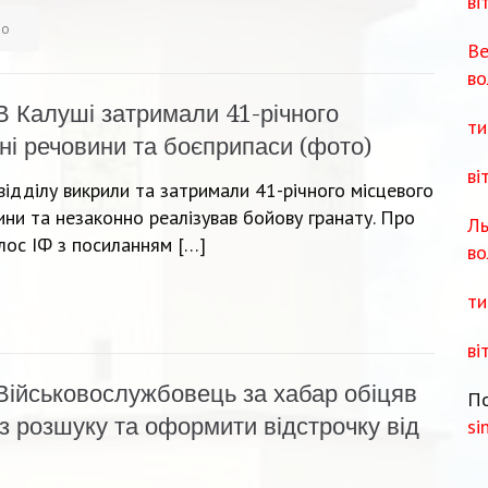
ві
во
Ве
во
В Калуші затримали 41-річного
ти
ні речовини та боєприпаси (фото)
ві
відділу викрили та затримали 41-річного місцевого
ини та незаконно реалізував бойову гранату. Про
Ль
лос ІФ з посиланням […]
во
ти
ві
Військовослужбовець за хабар обіцяв
По
із розшуку та оформити відстрочку від
si