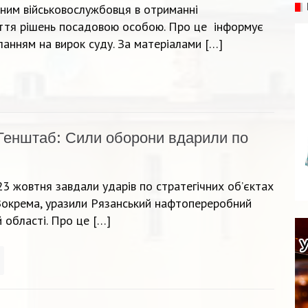
нним військовослужбовця в отриманні
няття рішень посадовою особою. Про це інформує
ланням на вирок суду. За матеріалами […]
Генштаб: Сили оборони вдарили по
23 жовтня завдали ударів по стратегічних об’єктах
 Зокрема, уразили Рязанський нафтопереробний
 області. Про це […]