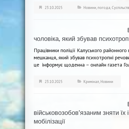
23.10.2025
Новини
,
погода
,
Суспільст
чоловіка, який збував психотроп
Працівники поліції Калуського районного 
мешканця, який збував психотропні речов
це інформує щоденна – онлайн газета Го
23.10.2025
Кримінал
,
Новини
військовозобов’язаним зняти їх 
мобілізації