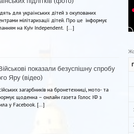
їнських підлітків (фото)
дять для українських дітей з окупованих
ентрами мілітаризації дітей. Про це інформує
анням на Kyiv Independent. […]
Жо
Військові показали безуспішну спробу
го Яру (відео)
йських загарбників на бронетехниці, мото- та
формує щоденна – онлайн газета Голос ІФ з
ла у Facebook. […]