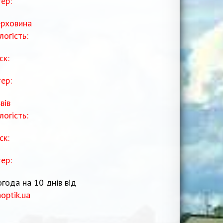
тер:
рховина
логість:
ск:
тер:
вів
логість:
ск:
тер:
года на 10 днів від
noptik.ua