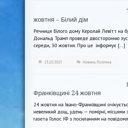
жовтня – Білий дім
Речниця Білого дому Керолай Левітт на 
Дональд Трамп проведе двосторонню зустр
середи, 30 жовтня. Про це інформує […]
23.10.2025
Новини
,
Політика
Франківщині 24 жовтня
24 жовтня на Івано-Франківщині очікуєть
невеликий дощ, удень — помірні, місцями
газета Голос ІФ з посиланням на повідомл