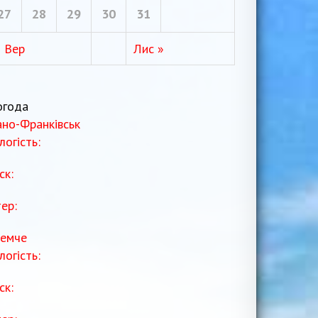
27
28
29
30
31
« Вер
Лис »
огода
ано-Франківськ
логість:
ск:
тер:
емче
логість:
ск: