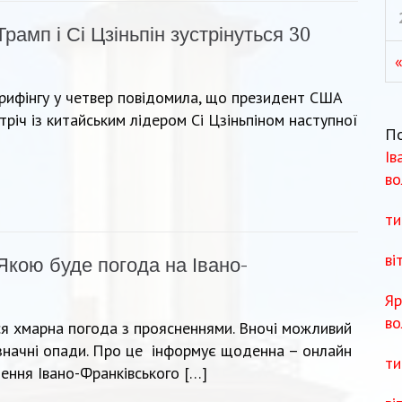
Трамп і Сі Цзіньпін зустрінуться 30
брифінгу у четвер повідомила, що президент США
іч із китайським лідером Сі Цзіньпіном наступної
П
Ів
во
ти
ві
Якою буде погода на Івано-
Яр
во
ся хмарна погода з проясненнями. Вночі можливий
 значні опади. Про це інформує щоденна – онлайн
ти
ення Івано-Франківського […]