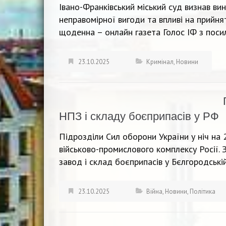
Івано-Франківський міський суд визнав ви
неправомірної вигоди та впливі на прий
щоденна – онлайн газета Голос ІФ з поси
23.10.2025
Кримінал
,
Новини
НПЗ і складу боєприпасів у РФ
Підрозділи Сил оборони України у ніч на 
військово-промислового комплексу Росії.
завод і склад боєприпасів у Бєлгородській
23.10.2025
Війна
,
Новини
,
Політика