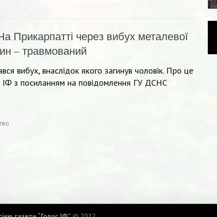
На Прикарпатті через вибух металевої
дин – травмований
вся вибух, внаслідок якого загинув чоловік. Про це
 ІФ з посиланням на повідомлення ГУ ДСНС
ство
ією газети “Голос ІФ”
© 2012