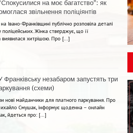
“Спокусилися на моє багатство”: як
моглася звільнення поліціянтів
а Івано-Франківщині публічно розповіла деталі
у поліцейських. Жінка стверджує, що її
 виявилася хитрішою. Про […]
У Франківську незабаром запустять три
аркування (схеми)
три нові майданчики для платного паркування. Про
 Михайло Смушак, інформує щоденна – онлайн
ак, йдеться про: […]