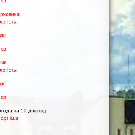
тер:
рховина
логість:
ск:
тер:
вів
логість:
ск:
тер:
года на 10 днів від
noptik.ua