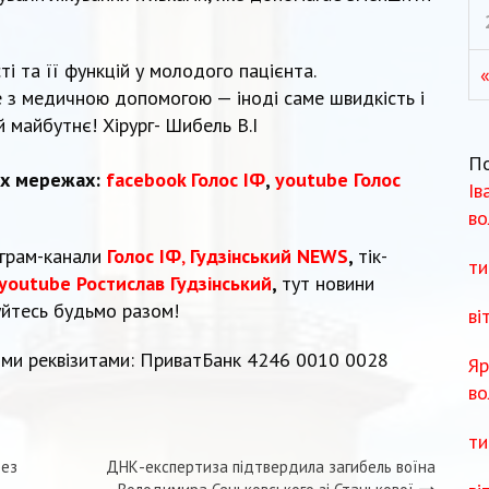
і та її функцій у молодого пацієнта.
те з медичною допомогою — іноді саме швидкість і
й майбутнє! Хірург- Шибель В.І
П
их мережах:
facebook Голос ІФ
,
youtube Голос
Ів
во
еграм-канали
Голос ІФ
,
Гудзінський NEWS
,
тік-
ти
youtube Ростислав Гудзінський
,
тут новини
уйтесь будьмо разом!
ві
ми реквізитами: ПриватБанк 4246 0010 0028
Яр
во
ти
без
ДНК-експертиза підтвердила загибель воїна