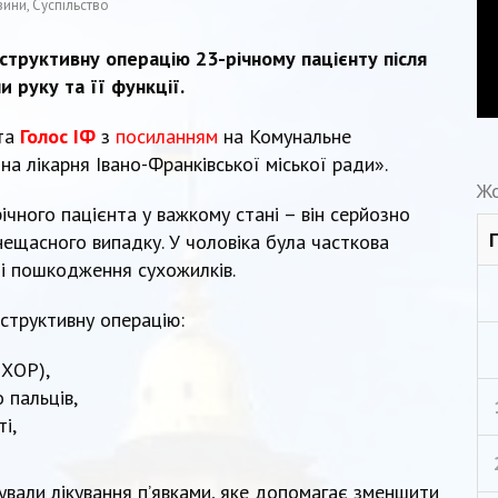
вини
,
Суспільство
онструктивну операцію 23-річному пацієнту після
 руку та її функції.
ета
Голос ІФ
з
посиланням
на Комунальне
на лікарня Івано-Франківської міської ради».
Жо
ічного пацієнта у важкому стані – він серйозно
нещасного випадку. У чоловіка була часткова
в і пошкодження сухожилків.
структивну операцію:
ПХОР),
 пальців,
і,
ували лікування п’явками, яке допомагає зменшити