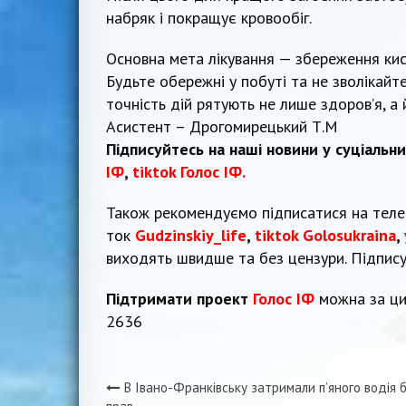
набряк і покращує кровообіг.
Основна мета лікування — збереження кист
Будьте обережні у побуті та не зволікай
точність дій рятують не лише здоров’я, а 
Асистент – Дрогомирецький Т.М
Підписуйтесь на наші новини у суціальн
ІФ
,
tiktok Голос ІФ.
Також рекомендуємо підписатися на тел
ток
Gudzinskiy_life
,
tiktok Golosukraina
,
виходять швидше та без цензури. Підпис
Підтримати проект
Голос ІФ
можна за ци
2636
В Івано-Франківську затримали п’яного водія 