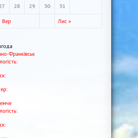
27
28
29
30
31
« Вер
Лис »
огода
ано-Франківськ
логість:
ск:
тер:
емче
логість:
ск: