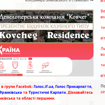
ві
Володимира Сеньковського зі Станькової
Ве
во
ти
ві
Ль
во
ти
ві
По
 в групи Facebok:
Голос.if.ua
,
Голос Прикарпаття
,
si
Франківська
та
Туристичні Карпати
. Дізнавайтесь
нківська та області першими.