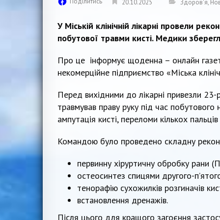
Поділитись
20.10.2025
Здоров'я
,
Но
У Міській клінічній лікарні провели рек
побутової травми кисті. Медики зберегли
Про це інформує щоденна – онлайн газ
некомерційне підприємство «Міська клініч
Перед вихідними до лікарні привезли 23-р
травмував праву руку під час побутового 
ампутація кисті, переломи кількох пальці
Командою було проведено складну рекон
первинну хіруртичну обробку рани (
остеосинтез спицями другого-п’ятого
тенорафію сухожилків розгиначів кист
встановлення дренажів.
Після цього для кращого загоєння застос