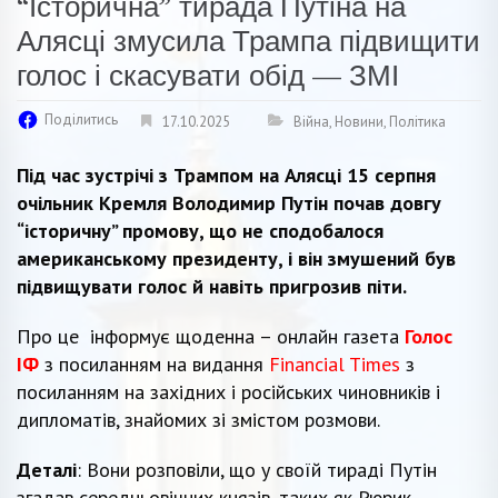
“Історична” тирада Путіна на
Алясці змусила Трампа підвищити
голос і скасувати обід — ЗМІ
Поділитись
17.10.2025
Війна
,
Новини
,
Політика
Під час зустрічі з Трампом на Алясці 15 серпня
очільник Кремля Володимир Путін почав довгу
“історичну” промову, що не сподобалося
американському президенту, і він змушений був
підвищувати голос й навіть пригрозив піти.
Про це інформує щоденна – онлайн газета
Голос
ІФ
з посиланням на видання
Financial Times
з
посиланням на західних і російських чиновників і
дипломатів, знайомих зі змістом розмови.
Деталі
: Вони розповіли, що у своїй тираді Путін
згадав середньовічних князів, таких як Рюрик