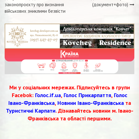
записів
законопроєкту про визнання
(документ+фото)
військових зниклими безвісти
Ми у соціальних мережах. Підписуйтесь в групи
Facebok:
Голос.if.ua
,
Голос Прикарпаття
,
Голос
Івано-Франківська
,
Новини Івано-Франківська
та
Туристичні Карпати
. Дізнавайтесь новини м. Івано-
Франківська та області першими.