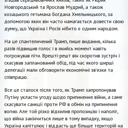
Новгородський та Ярослав Мудрий, а також
козацького гетьмана Богдана Хмельницького, за
допомогою яких він часто намагається довести свою
думку, що Україна і Росія нібито є одним народом.
На це спантеличений Трамп, пише видання, кілька
разів підвищив голос і в якийсь момент навіть
погрожував піти. Врешті-решт він скоротив зустріч і
скасував запланований обід, під час якого ширші
делегації мали обговорити економічні зв’язки та
співпрацю.
Все це сталося після того, як Трамп запропонував
Путіну укласти угоду щодо припинення війни, а саме
скасувати санкції проти РФ в обмін на припинення
вогню. Але той різко відхилив пропозицію і наполіг,
що війна закінчиться лише в тому випадку, якщо
Україна капітулює і віддасть ще більше територій на