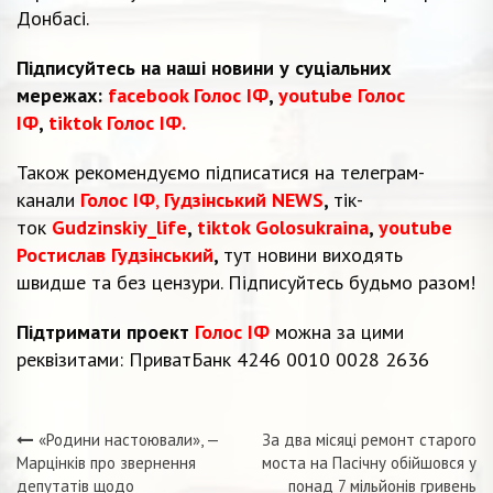
Донбасі.
Підписуйтесь на наші новини у суціальних
мережах:
facebook Голос ІФ
,
youtube Голос
ІФ
,
tiktok Голос ІФ.
Також рекомендуємо підписатися на телеграм-
канали
Голос ІФ
,
Гудзінський NEWS
,
тік-
ток
Gudzinskiy_life
,
tiktok Golosukraina
,
youtube
Ростислав Гудзінський
,
тут новини виходять
швидше та без цензури. Підписуйтесь будьмо разом!
Підтримати проект
Голос ІФ
можна за цими
реквізитами: ПриватБанк 4246 0010 0028 2636
«Родини настоювали», —
За два місяці ремонт старого
Навігація
Марцінків про звернення
моста на Пасічну обійшовся у
депутатів щодо
понад 7 мільйонів гривень