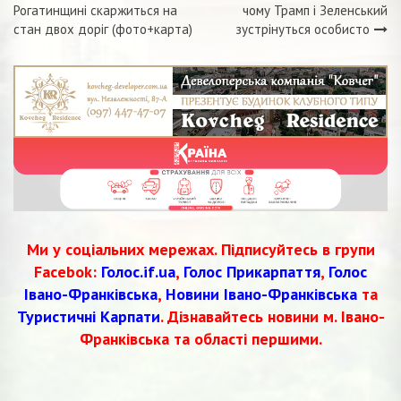
Рогатинщині скаржиться на
чому Трамп і Зеленський
записів
стан двох доріг (фото+карта)
зустрінуться особисто
Ми у соціальних мережах. Підписуйтесь в групи
Facebok:
Голос.if.ua
,
Голос Прикарпаття
,
Голос
Івано-Франківська
,
Новини Івано-Франківська
та
Туристичні Карпати
. Дізнавайтесь новини м. Івано-
Франківська та області першими.