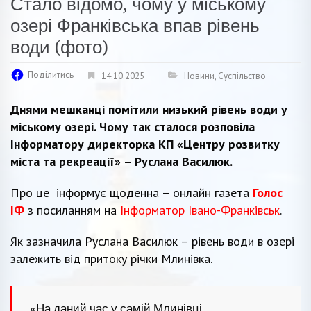
Стало відомо, чому у міському
озері Франківська впав рівень
води (фото)
Поділитись
14.10.2025
Новини
,
Суспільство
Днями мешканці помітили низький рівень води у
міському озері. Чому так сталося розповіла
Інформатору директорка КП «Центру розвитку
міста та рекреації» – Руслана Василюк.
Про це інформує щоденна – онлайн газета
Голос
ІФ
з посиланням на
Інформатор Івано-Франківськ
.
Як зазначила Руслана Василюк – рівень води в озері
залежить від притоку річки Млинівка.
«На даний час у самій Млинівці