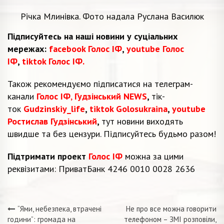
Річка Млинівка. Фото надала Руслана Василюк
Підписуйтесь на наші новини у суціальних
мережах:
facebook Голос ІФ
,
youtube Голос
ІФ
,
tiktok Голос ІФ.
Також рекомендуємо підписатися на телеграм-
канали
Голос ІФ
,
Гудзінський NEWS
,
тік-
ток
Gudzinskiy_life
,
tiktok Golosukraina
,
youtube
Ростислав Гудзінський
,
тут новини виходять
швидше та без цензури. Підписуйтесь будьмо разом!
Підтримати проект
Голос ІФ
можна за цими
реквізитами: ПриватБанк 4246 0010 0028 2636
“Ями, небезпека, втрачені
Не про все можна говорити
Навігація
години”: громада на
телефоном – ЗМІ розповіли,