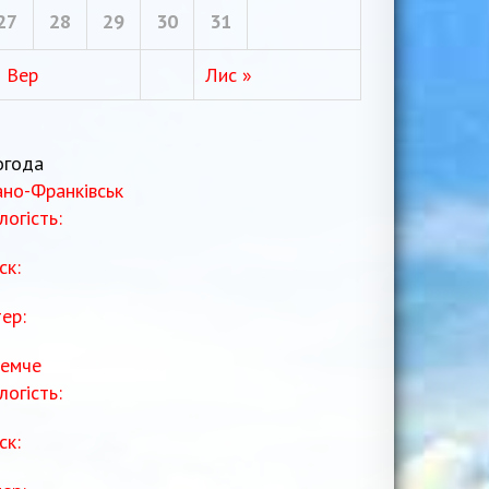
27
28
29
30
31
« Вер
Лис »
огода
ано-Франківськ
логість:
ск:
тер:
емче
логість:
ск: