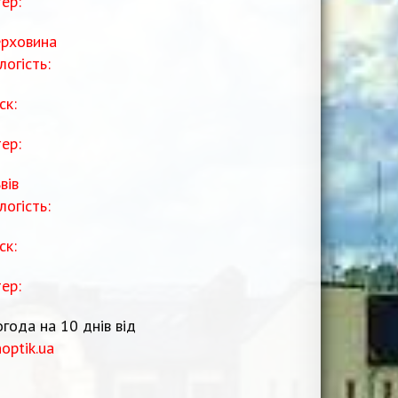
тер:
рховина
логість:
ск:
тер:
вів
логість:
ск:
тер:
года на 10 днів від
noptik.ua