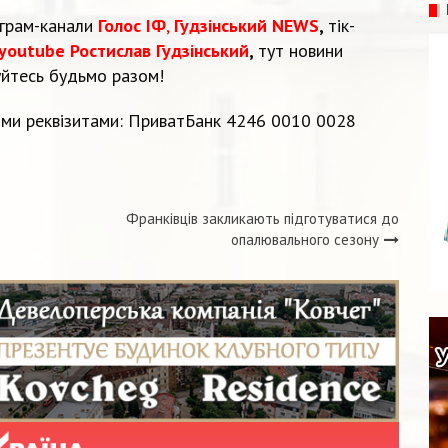
еграм-канали
Голос ІФ
,
Гудзінський NEWS
,
тік-
youtube Ростислав Гудзінський
,
тут новини
уйтесь будьмо разом!
ми реквізитами: ПриватБанк 4246 0010 0028
Франківців закликають підготуватися до
опалювального сезону