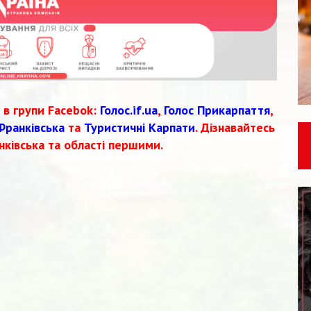
 в групи Facebok:
Голос.if.ua
,
Голос Прикарпаття
,
Франківська
та
Туристичні Карпати
. Дізнавайтесь
нківська та області першими.