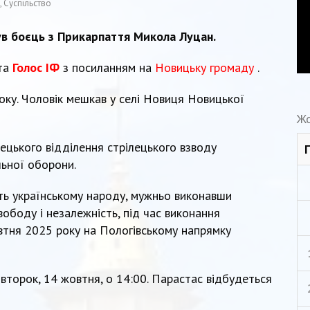
,
Суспільство
ув боєць з Прикарпаття Микола Луцан.
ета
Голос ІФ
з посиланням на
Новицьку громаду
.
оку. Чоловік мешкав у селі Новиця Новицької
Жо
цького відділення стрілецького взводу
льної оборони.
ість українському народу, мужньо виконавши
свободу і незалежність, під час виконання
овтня 2025 року на Пологівському напрямку
івторок, 14 жовтня, о 14:00. Парастас відбудеться