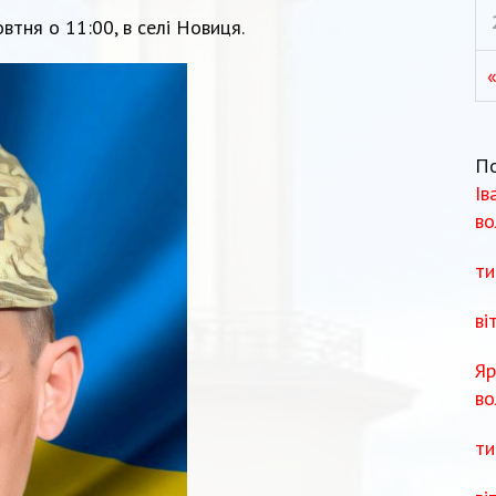
втня о 11:00, в селі Новиця.
П
Ів
во
ти
ві
Яр
во
ти