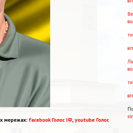
ві
Ве
во
ти
ві
Ль
во
ти
ві
По
si
их мережах:
facebook Голос ІФ
,
youtube Голос