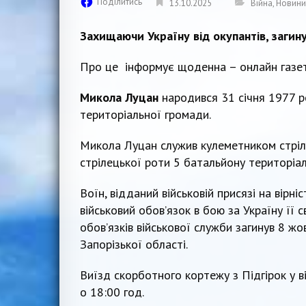
Поділитись
13.10.2025
Війна
,
Новини
Захищаючи Україну від окупантів, загин
Про це інформує щоденна – онлайн газ
Микола Луцан
народився 31 січня 1977 р
територіальної громади.
Микола Луцан служив кулеметником стріле
стрілецької роти 5 батальйону територіа
Воїн, відданий військовій присязі на вірн
військовий обов’язок в бою за Україну її 
обов’язків військової служби загинув 8 ж
Запорізької області.
Виїзд скорботного кортежу з Підгірок у в
о 18:00 год.