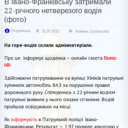
В Івано-Франківську затримали
22-річного нетверезого водія
(фото)
Поділитись
31.07.2025
Новини
,
Суспільство
На горе-водія склали адмінматеріали.
Про це інформує щоденна – онлайн газета
Голос
ІФ.
Здійснюючи патрулювання на вулиці Хіміків патрульні
зупинили автомобіль ВАЗ за порушення правил
дорожнього руху. Спілкуючись з 22-річним водієм
патрульні виявили у нього ознаки спʼяніння. Водій
пройшов освідування на місці.
Як
інформують
в Патрульній поліції Івано-
Франківщини, Результат — 1.97 проміле алкоголю у