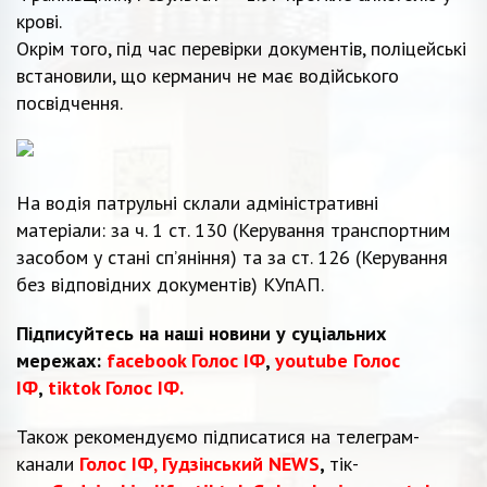
крові.
Окрім того, під час перевірки документів, поліцейські
встановили, що керманич не має водійського
посвідчення.
На водія патрульні склали адміністративні
матеріали: за ч. 1 ст. 130 (Керування транспортним
засобом у стані спʼяніння) та за ст. 126 (Керування
без відповідних документів) КУпАП.
Підписуйтесь на наші новини у суціальних
мережах:
facebook Голос ІФ
,
youtube Голос
ІФ
,
tiktok Голос ІФ.
Також рекомендуємо підписатися на телеграм-
канали
Голос ІФ
,
Гудзінський NEWS
,
тік-