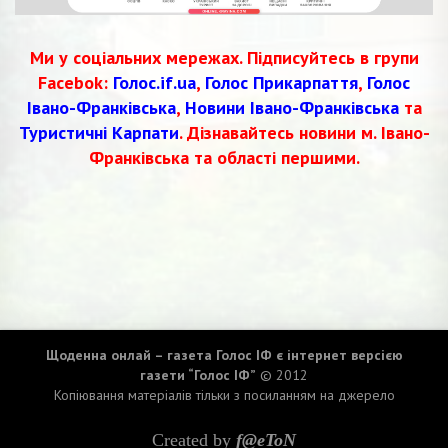
Ми у соціальних мережах. Підписуйтесь в групи
Facebok:
Голос.if.ua
,
Голос Прикарпаття
,
Голос
Івано-Франківська
,
Новини Івано-Франківська
та
Туристичні Карпати
. Дізнавайтесь новини м. Івано-
Франківська та області першими.
Щоденна онлай – газета Голос ІФ є інтернет версією
газети “Голос ІФ”
© 2012
Копіювання матеріалів тільки з посиланням на джерело
Created by
f@eToN