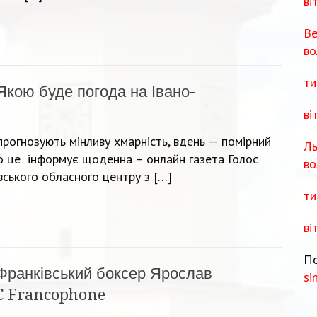
ві
Ве
во
ти
Якою буде погода на Івано-
ві
прогнозують мінливу хмарність, вдень — помірний
Ль
о це інформує щоденна – онлайн газета Голос
во
вського обласного центру з […]
ти
ві
По
Франківський боксер Ярослав
si
C Francophone