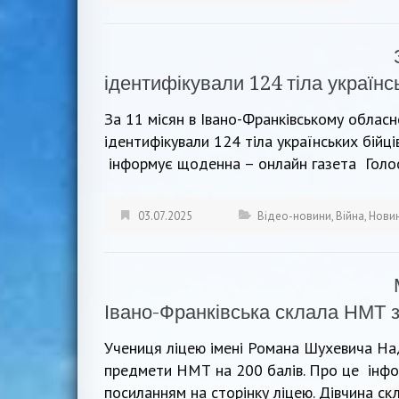
ідентифікували 124 тіла українсь
За 11 місян в Івано-Франківському облас
ідентифікували 124 тіла українських бійці
інформує щоденна – онлайн газета Голос
03.07.2025
Відео-новини
,
Війна
,
Нови
Івано-Франківська склала НМТ з
Учениця ліцею імені Романа Шухевича Над
предмети НМТ на 200 балів. Про це інфо
посиланням на сторінку ліцею. Дівчина ск