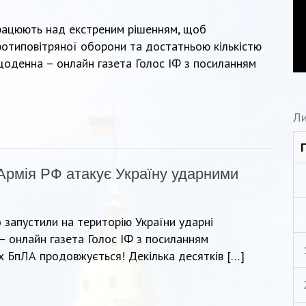
рацюють над екстреним рішенням, щоб
ротиповітряної оборони та достатньою кількістю
щоденна – онлайн газета Голос ІФ з посиланням
Ли
Армія РФ атакує Україну ударними
о запустили на територію України ударні
 онлайн газета Голос ІФ з посиланням
их БпЛА продовжується! Декілька десятків […]