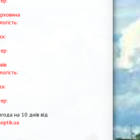
тер:
рховина
логість:
ск:
тер:
вів
логість:
ск:
тер:
года на 10 днів від
noptik.ua