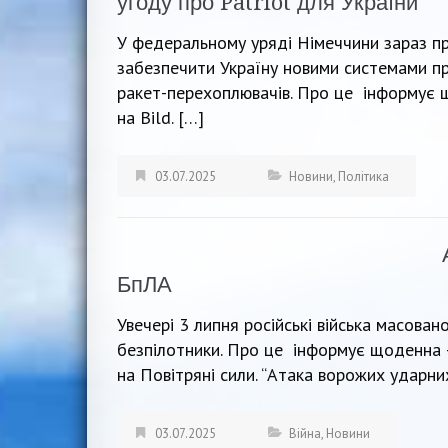
угоду про Patriot для України
У федеральному уряді Німеччини зараз п
забезпечити Україну новими системами п
ракет-перехоплювачів. Про це інформує 
на Bild. […]
03.07.2025
Новини
,
Політика
БпЛА
Увечері 3 липня російські війська масован
безпілотники. Про це інформує щоденна –
на Повітряні сили. “Атака ворожих ударн
03.07.2025
Війна
,
Новини