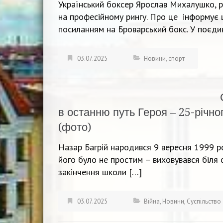
Український боксер Ярослав Михалушко, р
на професійному рингу. Про це інформує 
посиланням на Броварський бокс. У поєди
03.07.2025
Новини
,
спорт
в останню путь Героя – 25-річн
(фото)
Назар Багрій народився 9 вересня 1999 ро
його було не простим – виховувався біля с
закінчення школи […]
03.07.2025
Війна
,
Новини
,
Суспільство