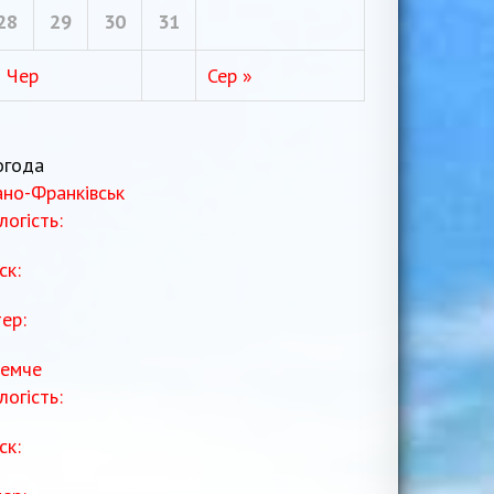
28
29
30
31
« Чер
Сер »
огода
ано-Франківськ
логість:
ск:
тер:
емче
логість:
ск: