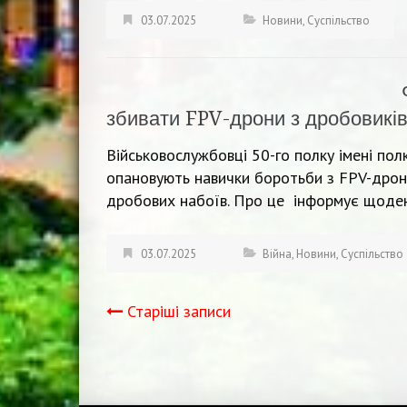
03.07.2025
Новини
,
Суспільство
збивати FPV-дрони з дробовиків
Військовослужбовці 50-го полку імені по
опановують навички боротьби з FPV-дрон
дробових набоїв. Про це інформує щоден
03.07.2025
Війна
,
Новини
,
Суспільство
Старіші записи
Навігація
записів