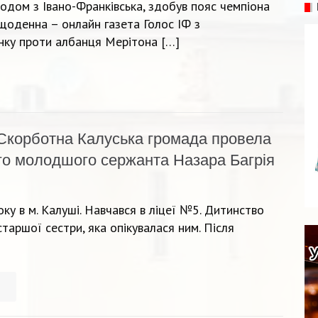
одом з Івано-Франківська, здобув пояс чемпіона
щоденна – онлайн газета Голос ІФ з
нку проти албанця Мерітона […]
Скорботна Калуська громада провела
ого молодшого сержанта Назара Багрія
ку в м. Калуші. Навчався в ліцеї №5. Дитинство
таршої сестри, яка опікувалася ним. Після