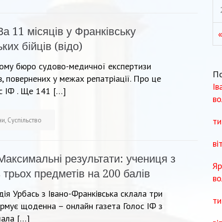
За 11 місяців у Франківську
ких бійців (відо)
ному бюро судово-медичної експертизи
П
в, повернених у межах репатріації. Про це
Ів
 ІФ . Ще 141 […]
во
ти
ни
,
Суспільство
ві
Максимальні результати: учениця з
Яр
 трьох предметів на 200 балів
во
ія Урбась з Івано-Франківська склала три
ти
рмує щоденна – онлайн газета Голос ІФ з
лала […]