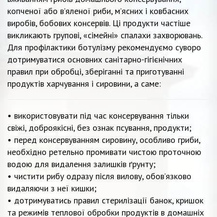
копченої або в’яленої риби, м’ясних і ковбасних
виробів, бобових консервів. Ці продукти частіше
викликають групові, «сімейні» спалахи захворювань.
Для профілактики ботулізму рекомендуємо суворо
дотримуватися основних санітарно-гігієнічних
правил при обробці, зберіганні та приготуванні
продуктів харчування і сировини, а саме:
• використовувати під час консервування тільки
свіжі, доброякісні, без ознак псування, продукти;
• перед консервуванням сировину, особливо гриби,
необхідно ретельно промивати чистою проточною
водою для видалення залишків ґрунту;
• чистити рибу одразу після вилову, обов’язково
видаляючи з неї кишки;
• дотримуватись правил стерилізації банок, кришок
та режимів теплової обробки продуктів в домашніх