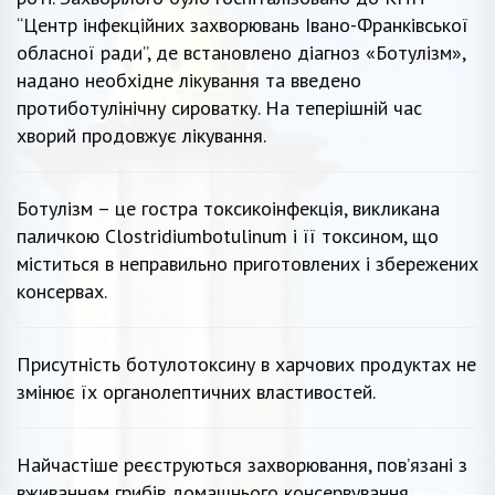
“Центр інфекційних захворювань Івано-Франківської
обласної ради”, де встановлено діагноз «Ботулізм»,
надано необхідне лікування та введено
протиботулінічну сироватку. На теперішній час
хворий продовжує лікування.
Ботулізм – це гостра токсикоінфекція, викликана
паличкою Clostridiumbotulinum і її токсином, що
міститься в неправильно приготовлених і збережених
консервах.
Присутність ботулотоксину в харчових продуктах не
змінює їх органолептичних властивостей.
Найчастіше реєструються захворювання, пов’язані з
вживанням грибів домашнього консервування,