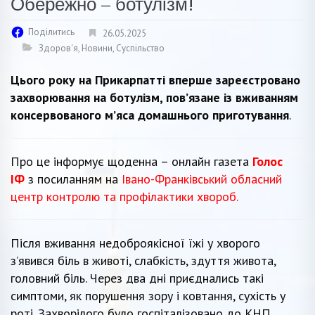
Обережно – ботулізм!
Поділитись
26.05.2025
Здоров'я
,
Новини
,
Суспільство
Цього року на Прикарпатті вперше зареєстровано
захворювання на ботулізм, пов’язане із вживанням
консервованого м’яса домашнього приготування
.
Про це інформує щоденна – онлайн газета
Голос
ІФ
з посиланням на
Івано-Франківський обласний
центр контролю та профілактики хвороб.
Після вживання недоброякісної їжі у хворого
з’явився біль в животі, слабкість, здуття живота,
головний біль. Через два дні приєднались такі
симптоми, як порушення зору і ковтання, сухість у
роті. Захворілого було госпіталізовано до КНП