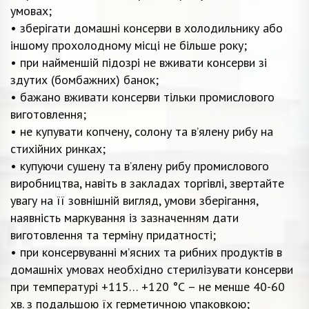
умовах;
• зберігати домашні консерви в холодильнику або
іншому прохолодному місці не більше року;
• при найменшій підозрі не вживати консерви зі
здутих (бомбажних) банок;
• бажано вживати консерви тільки промислового
виготовлення;
• не купувати копчену, солону та в’ялену рибу на
стихійних ринках;
• купуючи сушену та в’ялену рибу промислового
виробництва, навіть в закладах торгівлі, звертайте
увагу на її зовнішній вигляд, умови зберігання,
наявність маркування із зазначенням дати
виготовлення та терміну придатності;
• при консервуванні м’ясних та рибних продуктів в
домашніх умовах необхідно стерилізувати консерви
при температурі +115… +120 °С – не менше 40-60
хв. з подальшою їх герметичною упаковкою;