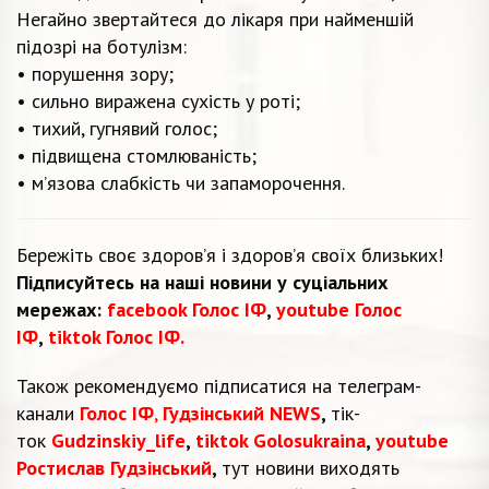
Негайно звертайтеся до лікаря при найменшій
підозрі на ботулізм:
• порушення зору;
• сильно виражена сухість у роті;
• тихий, гугнявий голос;
• підвищена стомлюваність;
• м’язова слабкість чи запаморочення.
Бережіть своє здоров’я і здоров’я своїх близьких!
Підписуйтесь на наші новини у суціальних
мережах:
facebook Голос ІФ
,
youtube Голос
ІФ
,
tiktok Голос ІФ.
Також рекомендуємо підписатися на телеграм-
канали
Голос ІФ
,
Гудзінський NEWS
,
тік-
ток
Gudzinskiy_life
,
tiktok Golosukraina
,
youtube
Ростислав Гудзінський
,
тут новини виходять