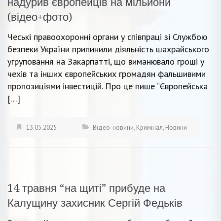
надурив європейців на мільйони
(відео+фото)
Чеські правоохоронні органи у співпраці зі Службою
безпеки України припинили діяльність шахрайського
угруповання на Закарпатті, що виманювало гроші у
чехів та інших європейських громадян фальшивими
пропозиціями інвестицій. Про це пише “Європейська
[…]
13.05.2025
Відео-новини
,
Кримінал
,
Новини
14 травня “на щиті” прибуде на
Калущину захисник Сергій Федьків