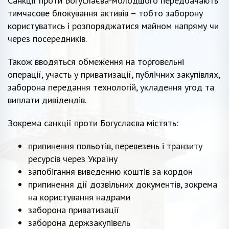
Санкції проти Богуслаєва-молодшого передбачають
тимчасове блокування активів – тобто заборону
користуватись і розпоряджатися майном напряму чи
через посередників.
Також вводяться обмеження на торговельні
операції, участь у приватизації, публічних закупівлях,
заборона передання технологій, укладення угод та
виплати дивідендів.
Зокрема санкції проти Богуслаєва містять:
припинення польотів, перевезень і транзиту
ресурсів через Україну
запобігання виведенню коштів за кордон
припинення дії дозвільних документів, зокрема
на користування надрами
заборона приватизації
заборона держзакупівель