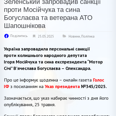
Зеленський запровадив санкції
проти Мосійчука та сина
Богуслаєва та ветерана АТО
Шапошнікова
Поділитись
25.05.2025
Новини
,
Політика
Україна запровадила персональні санкції
проти колишнього народного депутата
Ігоря Мосійчука та сина експрезидента “Мотор
Січі” В’ячеслава Богуслаєва – Олександра.
Про це інформує щоденна – онлайн газета
Голос
ІФ
з посиланням на
Указ президента
№345/2025.
Зазначається, що указ набирає чинності з дня його
опублікування, 25 травня.