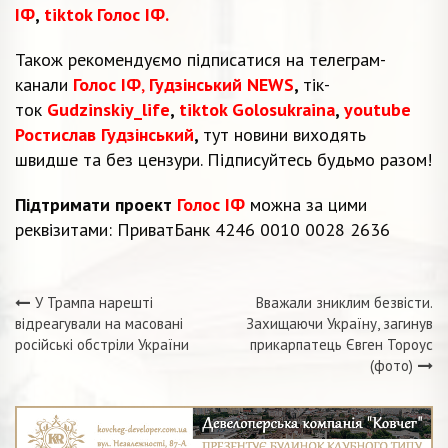
ІФ
,
tiktok Голос ІФ.
Також рекомендуємо підписатися на телеграм-
канали
Голос ІФ
,
Гудзінський NEWS
,
тік-
ток
Gudzinskiy_life
,
tiktok Golosukraina
,
youtube
Ростислав Гудзінський
,
тут новини виходять
швидше та без цензури. Підписуйтесь будьмо разом!
Підтримати проект
Голос ІФ
можна за цими
реквізитами: ПриватБанк 4246 0010 0028 2636
У Трампа нарешті
Вважали зниклим безвісти.
Навігація
відреагували на масовані
Захищаючи Україну, загинув
російські обстріли України
прикарпатець Євген Тороус
записів
(фото)