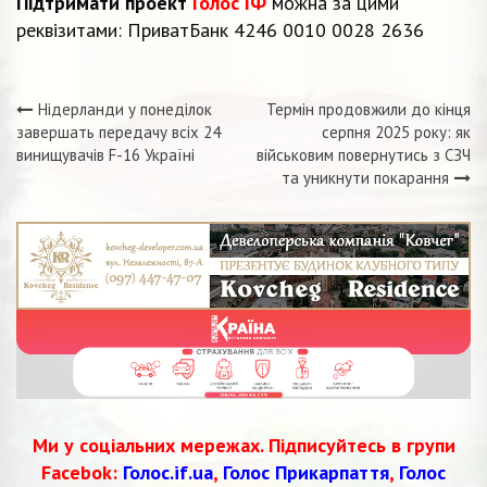
Підтримати проект
Голос ІФ
можна за цими
реквізитами: ПриватБанк 4246 0010 0028 2636
Нідерланди у понеділок
Термін продовжили до кінця
Навігація
завершать передачу всіх 24
серпня 2025 року: як
винищувачів F-16 Україні
військовим повернутись з СЗЧ
записів
та уникнути покарання
Ми у соціальних мережах. Підписуйтесь в групи
Facebok:
Голос.if.ua
,
Голос Прикарпаття
,
Голос