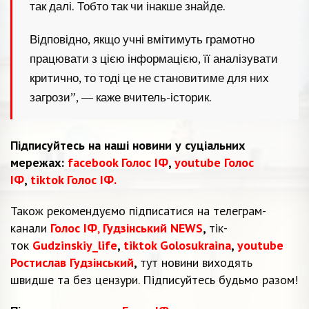
так далі. Тобто так чи інакше знайде.
Відповідно, якщо учні вмітимуть грамотно
працювати з цією інформацією, її аналізувати
критично, то тоді це не становитиме для них
загрози”, — каже вчитель-історик.
Підписуйтесь на наші новини у суціальних
мережах:
facebook Голос ІФ
,
youtube Голос
ІФ
,
tiktok Голос ІФ.
Також рекомендуємо підписатися на телеграм-
канали
Голос ІФ
,
Гудзінський NEWS
,
тік-
ток
Gudzinskiy_life
,
tiktok Golosukraina
,
youtube
Ростислав Гудзінський
,
тут новини виходять
швидше та без цензури. Підписуйтесь будьмо разом!