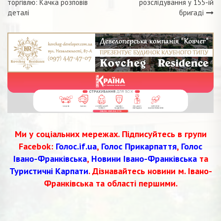
торгівлю: Качка розповів
розслідування у 155-ій
записів
деталі
бригаді
Ми у соціальних мережах. Підписуйтесь в групи
Facebok:
Голос.if.ua
,
Голос Прикарпаття
,
Голос
Івано-Франківська
,
Новини Івано-Франківська
та
Туристичні Карпати
. Дізнавайтесь новини м. Івано-
Франківська та області першими.