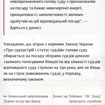
новопризначеного голову суду з призначенням
на посаду та бажає невичерпної енергії,
принциповості, наполегливості, великих
здобутків на цій відповідальній посаді”, —
йдеться у дописі.
Нагадаємо, що згідно з нормами Закону України
«Про судоустрій і статус суддів» голова суду
обирається на посаду зборами суддів шляхом
таємного голосування більшістю від кількості суддів
відповідного суду строком на три роки, але не більш
як на строк повноважень судді, у порядку,
визначеному законом.
Зеленський запропонував
Бізнес на “бойових”: ОК “Захід”
Навігація
Трампу угоду про вільну
проводить службове