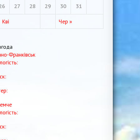
26
27
28
29
30
31
 Кві
Чер »
огода
ано-Франківськ
логість:
ск:
тер:
емче
логість:
ск: