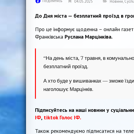
Поділитись
04.05.2025
Новини
,
Суспі
До Дня міста — безплатний проїзд в гро
Про це інформує щоденна – онлайн газе
Франківська
Руслана Марцінківа.
“На день міста, 7 травня, в комунальн
безплатний проїзд.
А хто буде у вишиванках — зможе їзди
наголошує Марцінків.
Підписуйтесь на наші новини у суціальн
ІФ
,
tiktok Голос ІФ.
Також рекомендуємо підписатися на тел