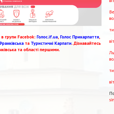
ві
Ве
во
ти
 в групи Facebok:
Голос.if.ua
,
Голос Прикарпаття
,
ві
Франківська
та
Туристичні Карпати
. Дізнавайтесь
нківська та області першими.
Ль
во
ти
ві
По
si