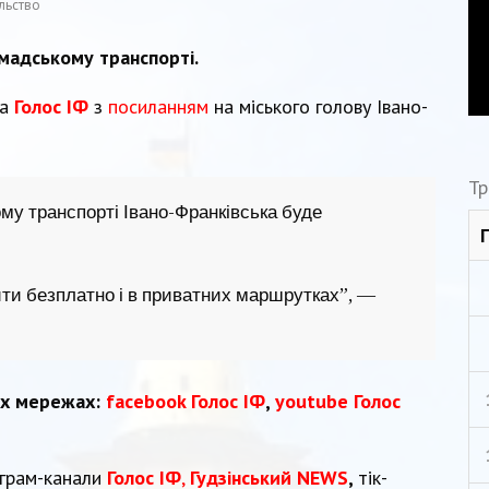
льство
мадському транспорті.
та
Голос ІФ
з
посиланням
на міського голову Івано-
Тр
ому транспорті Івано-Франківська буде
ти безплатно і в приватних маршрутках”, —
их мережах:
facebook Голос ІФ
,
youtube Голос
еграм-канали
Голос ІФ
,
Гудзінський NEWS
,
тік-