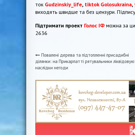
ток
Gudzinskiy_life
,
tiktok Golosukraina
,
виходять швидше та без цензури. Підпис
Підтримати проект
Голос ІФ
можна за ци
2636
Повалені дерева та підтопленні присадибні
Навігація
ділянки: на Прикарпатті рятувальники ліквідовую
наслідки негоди
записів