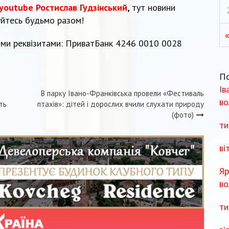
youtube Ростислав Гудзінський
,
тут новини
уйтесь будьмо разом!
«
ми реквізитами: ПриватБанк 4246 0010 0028
П
Ів
В парку Івано-Франківська провели «Фестиваль
во
ть
птахів»: дітей і дорослих вчили слухати природу
(фото)
ти
ві
Яр
во
ти