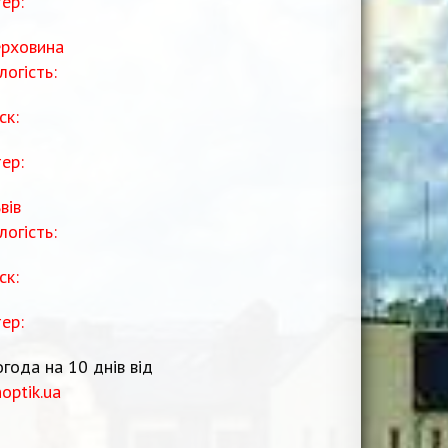
тер:
рховина
логість:
ск:
тер:
вів
логість:
ск:
тер:
года на 10 днів від
noptik.ua