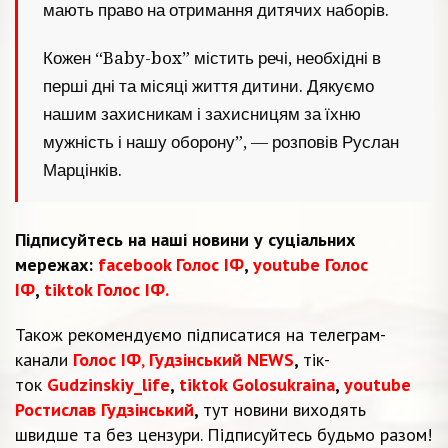
мають право на отримання дитячих наборів.
Кожен “Baby-box” містить речі, необхідні в
перші дні та місяці життя дитини. Дякуємо
нашим захисникам і захисницям за їхню
мужність і нашу оборону”, — розповів Руслан
Марцінків.
Підписуйтесь на наші новини у суціальних
мережах:
facebook Голос ІФ
,
youtube Голос
ІФ
,
tiktok Голос ІФ.
Також рекомендуємо підписатися на телеграм-
канали
Голос ІФ
,
Гудзінський NEWS
,
тік-
ток
Gudzinskiy_life
,
tiktok Golosukraina
,
youtube
Ростислав Гудзінський
,
тут новини виходять
швидше та без цензури. Підписуйтесь будьмо разом!