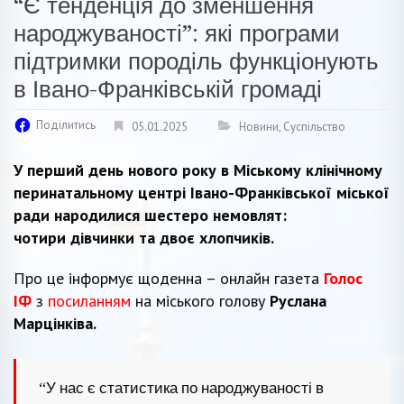
“Є тенденція до зменшення
народжуваності”: які програми
підтримки породіль функціонують
в Івано-Франківській громаді
Поділитись
05.01.2025
Новини
,
Суспільство
У перший день нового року в
Міському клінічному
перинатальному центрі Івано-Франківської міської
ради народилися шестеро немовлят:
чотири
дівчинки та двоє хлопчиків.
Про це інформує щоденна – онлайн газета
Голос
ІФ
з
посиланням
на міського голову
Руслана
Марцінківа.
“У нас є статистика по народжуваності в