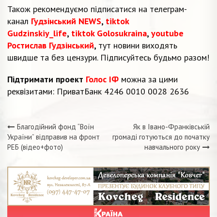
Також рекомендуємо підписатися на телеграм-
канал
Гудзінський NEWS
,
tiktok
Gudzinskiy_life
,
tiktok Golosukraina
,
youtube
Ростислав Гудзінський
,
тут новини виходять
швидше та без цензури. Підписуйтесь будьмо разом!
Підтримати проект
Голос ІФ
можна за цими
реквізитами: ПриватБанк 4246 0010 0028 2636
Благодійний фонд “Воїн
Як в Івано-Франківській
Навігація
України” відправив на фронт
громаді готуються до початку
РЕБ (відео+фото)
навчального року
записів