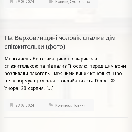
29.08.2024
Новини
,
Суспільство
На Верховинщині чоловік спалив дім
співжительки (фото)
Мешканець Верховинщини посварився зі
співжителькою та підпалив її оселю, перед цим вони
розпивали алкоголь і між ними виник конфлікт. Про
це інформує щоденна – онлайн газета Голос ІФ.
Учора, 28 серпня, […]
29.08.2024
Кримінал
,
Новини