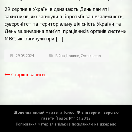
29 серпня в Україні відзначають День пам’яті
захисників, які загинули в боротьбі за незалежність,
суверенітет та територіальну цілісність України та
День вшанування пам’яті працівників органів системи
МВС, які загинули при […]
29.08.2024
Війна
,
Новини
,
Суспільство
Старіші записи
Навігація
записів
Щоденна онлай – газета Голос ІФ є інтернет версією
газети “Голос ІФ”
© 2012
Копіювання матеріалів тільки з посиланням на джерело