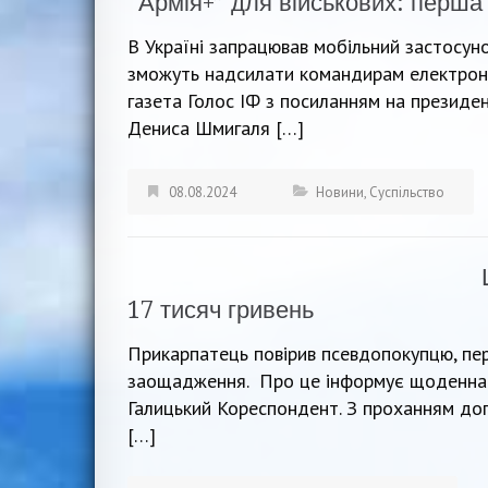
“Армія+” для військових: перша
В Україні запрацював мобільний застосуно
зможуть надсилати командирам електронн
газета Голос ІФ з посиланням на президе
Дениса Шмигаля […]
08.08.2024
Новини
,
Суспільство
17 тисяч гривень
Прикарпатець повірив псевдопокупцю, пе
заощадження. Про це інформує щоденна –
Галицький Кореспондент. З проханням доп
[…]