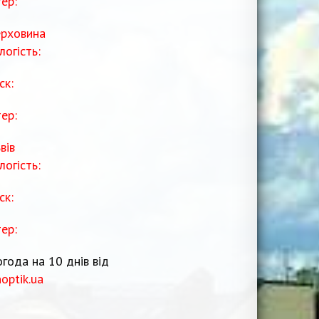
тер:
рховина
логість:
ск:
тер:
вів
логість:
ск:
тер:
года на 10 днів від
noptik.ua