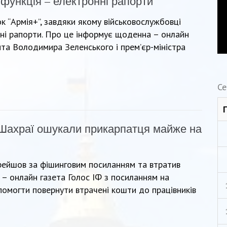
 функція – електронні рапорти
к “Армія+”, завдяки якому військовослужбовці
і рапорти. Про це інформує щоденна – онлайн
нта Володимира Зеленського і премʼєр-міністра
Се
Шахраї ошукали прикарпатця майже на
рейшов за фішинговим посиланням та втратив
 онлайн газета Голос ІФ з посиланням на
омогти повернути втрачені кошти до працівників