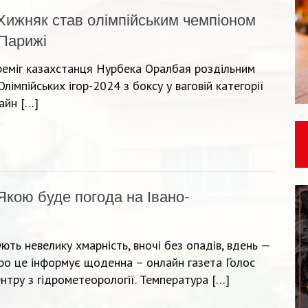
Хижняк став олімпійським чемпіоном
 Парижі
реміг казахстанця Нурбека Оралбая роздільним
імпійських ігор-2024 з боксу у ваговій категорії
айн […]
Якою буде погода на Івано-
ть невелику хмарність, вночі без опадів, вдень —
ро це інформує щоденна – онлайн газета Голос
нтру з гідрометеорології. Температура […]