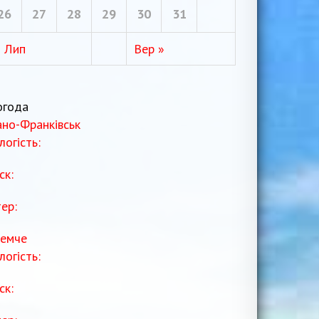
26
27
28
29
30
31
« Лип
Вер »
огода
ано-Франківськ
логість:
ск:
тер:
емче
логість:
ск: