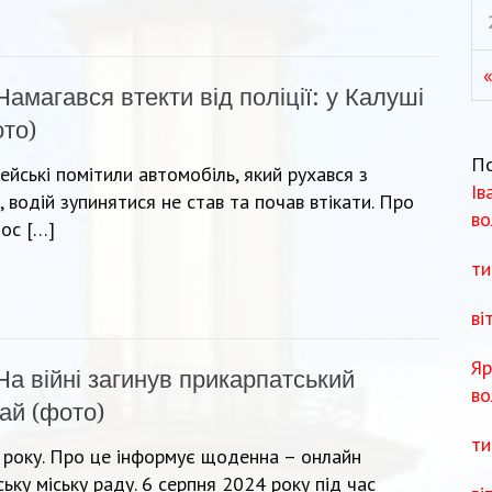
Намагався втекти від поліції: у Калуші
ото)
П
ейські помітили автомобіль, який рухався з
Ів
водій зупинятися не став та почав втікати. Про
во
ос […]
ти
ві
Яр
На війні загинув прикарпатський
во
ай (фото)
ти
 року. Про це інформує щоденна – онлайн
ьку міську раду. 6 серпня 2024 року під час