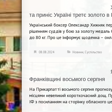
та приніс Україні третє золото в
Український боксер Олександр Хижняк пе
рішенням суддів у бою за золоту медаль Ол
до 80 кг. Про це інформує щоденна – онл
08.08.2024
Новини
,
Суспільство
Франківщині восьмого серпня
На Прикарпатті восьмого серпня прогнозую
місцями невеликий короткочасний дощ. П
ІФ з посиланням на сторінку обласного це