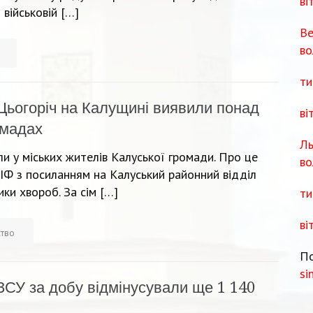
ві
 військовій […]
Ве
во
ти
Цьогоріч на Калущині виявили понад
ві
омадах
Ль
и у міських жителів Калуської громади. Про це
во
ІФ з посиланням на Калуський районний відділ
ки хвороб. За сім […]
ти
ві
ство
По
si
ЗСУ за добу відмінусували ще 1 140