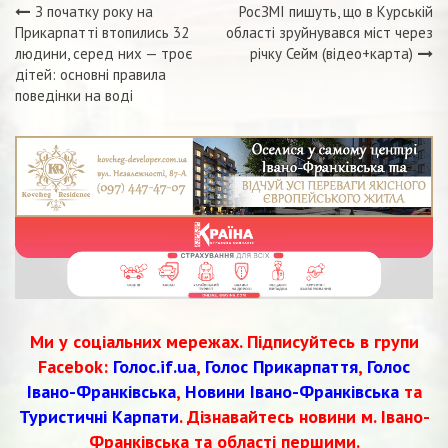
З початку року на
РосЗМІ пишуть, що в Курській
Навігація
Прикарпатті втопились 32
області зруйнувався міст через
людини, серед них — троє
річку Сейм (відео+карта)
записів
дітей: основні правила
поведінки на воді
Ми у соціальних мережах. Підписуйтесь в групи
Facebok:
Голос.if.ua
,
Голос Прикарпаття
,
Голос
Івано-Франківська
,
Новини Івано-Франківська
та
Туристичні Карпати
. Дізнавайтесь новини м. Івано-
Франківська та області першими.