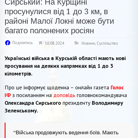
Сирський: На Курщині
просунулися від 1 до 3 км, в
районі Малої Локні може бути
багато полонених росіян
Поділитись
16.08.2024
Новини
,
Суспільство
Українські війська в Курській області мають нові
просування на деяких напрямках від 1 до 3
кілометрів.
Про це інформує щоденна – онлайн газета
Голос
ІФ
з посиланням на
доповідь
головнокомандувача
Олександра Сирського
президенту
Володимиру
Зеленському.
“Війська продовжують ведення боїв. Мають