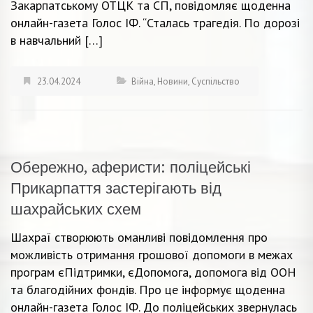
Закарпатському ОТЦК та СП, повідомляє щоденна
онлайн-газета Голос ІФ. “Сталась трагедія. По дорозі
в навчальний […]
23.04.2024
Війна
,
Новини
,
Суспільство
Обережно, аферисти: поліцейські
Прикарпаття застерігають від
шахрайських схем
Шахраї створюють оманливі повідомлення про
можливість отримання грошової допомоги в межах
програм єПідтримки, єДопомога, допомога від ООН
та благодійних фондів. Про це інформує щоденна
онлайн-газета Голос ІФ. До поліцейських звернулась