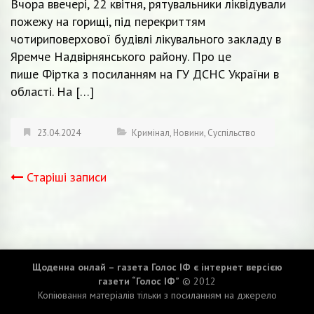
Вчора ввечері, 22 квітня, рятувальники ліквідували
пожежу на горищі, під перекриттям
чотириповерхової будівлі лікувального закладу в
Яремче Надвірнянського району. Про це
пише Фіртка з посиланням на ГУ ДСНС України в
області. На […]
23.04.2024
Кримінал
,
Новини
,
Суспільство
Старіші записи
Навігація
записів
Щоденна онлай – газета Голос ІФ є інтернет версією
газети “Голос ІФ”
© 2012
Копіювання матеріалів тільки з посиланням на джерело