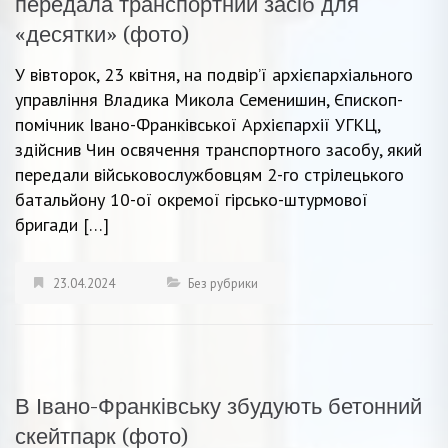
передала транспортний засіб для
«десятки» (фото)
У вівторок, 23 квітня, на подвір’ї архієпархіального
управління Владика Микола Семенишин, Єпископ-
помічник Івано-Франківської Архієпархії УГКЦ,
здійснив Чин освячення транспортного засобу, який
передали військовослужбовцям 2-го стрілецького
батальйону 10-ої окремої гірсько-штурмової
бригади […]
23.04.2024
Без рубрики
В Івано-Франківську збудують бетонний
скейтпарк (фото)