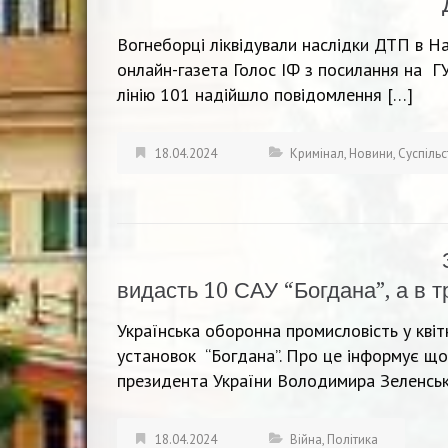
Вогнеборці ліквідували наслідки ДТП в Н
онлайн-газета Голос ІФ з посилання на ГУ
лінію 101 надійшло повідомлення […]
18.04.2024
Кримінал
,
Новини
,
Суспіль
видасть 10 САУ “Богдана”, а в т
Українська оборонна промисловість у кві
установок “Богдана”. Про це інформує що
президента України Володимира Зеленськог
18.04.2024
Війна
,
Політика