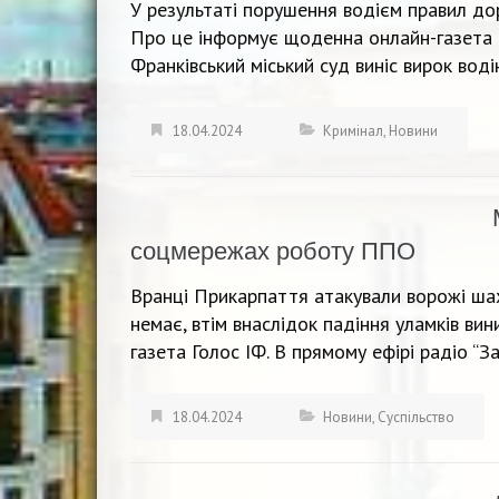
У результаті порушення водієм правил до
Про це інформує щоденна онлайн-газета Го
Франківський міський суд виніс вирок вод
18.04.2024
Кримінал
,
Новини
соцмережах роботу ППО
Вранці Прикарпаття атакували ворожі ша
немає, втім внаслідок падіння уламків в
газета Голос ІФ. В прямому ефірі радіо “З
18.04.2024
Новини
,
Суспільство