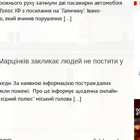
рожнього руху загинули дві пасажирки автомобіля.
лос ІФ з посилання на “Галичину”. Івано-
ію, який вчинив порушення […]
Марцінків закликає людей не постити у
хеди. За наявною інформацією постраждалих
иникли пожежі. Про це інформує щоденна онлайн-
ахідний полюс” міський голова […]