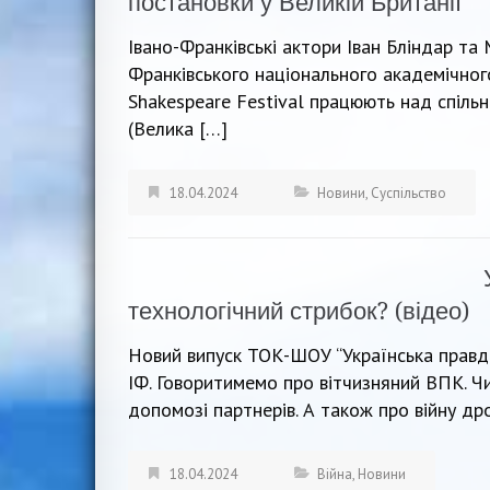
постановки у Великій Британії
Івано-Франківські актори Іван Бліндар та
Франківського національного академічного
Shakespeare Festival працюють над спіль
(Велика […]
18.04.2024
Новини
,
Суспільство
технологічний стрибок? (відео)
Новий випуск ТОК-ШОУ “Українська правд
ІФ. Говоритимемо про вітчизняний ВПК. Ч
допомозі партнерів. А також про війну дро
18.04.2024
Війна
,
Новини