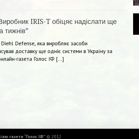
Виробник IRIS-T обіцяє надіслати ще
а тижнів”
 Diehl Defense, яка виробляє засоби
сував доставку ще одніє системи в Україну за
нлайн-газета Голос ІФ […]
ією газети “Голос ІФ”
© 2012