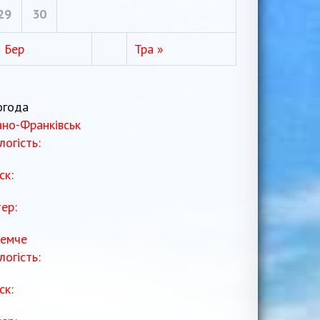
29
30
« Бер
Тра »
огода
ано-Франківськ
логість:
ск:
тер:
емче
логість:
ск: