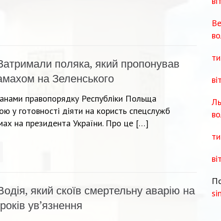
ві
Ве
во
ти
Затримали поляка, який пропонував
амахом на Зеленського
ві
органами правопорядку Республіки Польща
Ль
ю у готовності діяти на користь спецслужб
во
мах на президента України. Про це […]
ти
ві
По
Водія, який скоїв смертельну аварію на
si
років ув’язнення