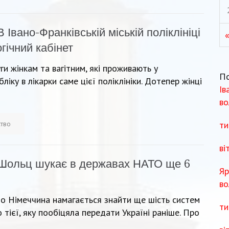
В Івано-Франківській міській поліклініці
гічний кабінет
и жінкам та вагітним, які проживають у
П
бліку в лікарки саме цієї поліклініки. Дотепер жінці
Ів
во
ти
ство
ві
Шольц шукає в державах НАТО ще 6
Яр
во
о Німеччина намагається знайти ще шість систем
ти
тієї, яку пообіцяла передати Україні раніше. Про