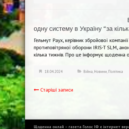
одну систему в Україну “за кільк
Гельмут Раух, керівник збройової компанії
протиповітряної оборони IRIS-T SLM, анон
кілька тижнів. Про це інформує щоденна о
18.04.2024
Війна
,
Новини
,
Політика
Старіші записи
Навігація
записів
Щоденна онлай – газета Голос ІФ є інтернет верс