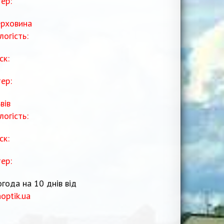
тер:
рховина
логість:
ск:
тер:
вів
логість:
ск:
тер:
года на 10 днів від
noptik.ua