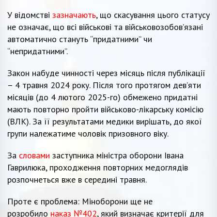
У відомстві
зазначають
, що скасування цього статусу
не означає, що всі військові та військовозобов’язані
автоматично стануть “придатними” чи
“непридатними”.
Закон набуде чинності через місяць після публікації
– 4 травня 2024 року. Після того протягом дев’яти
місяців (до 4 лютого 2025-го) обмежено придатні
мають повторно пройти військово-лікарську комісію
(ВЛК). За її результатами медики вирішать, до якої
групи належатиме чоловік призовного віку.
За
словами
заступника міністра оборони Івана
Гаврилюка, проходження повторних медоглядів
розпочнеться вже в середині травня.
Проте є проблема: Міноборони ще не
розробило
наказ №402
, який визначає критерії для