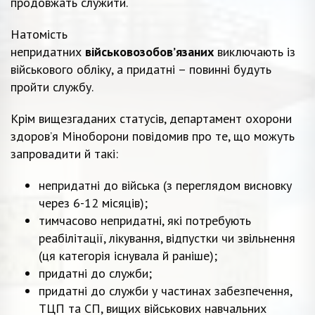
продовжать служити.
Натомість
непридатних
військовозобов’язаних
виключають із
військового обліку, а придатні – повинні будуть
пройти службу.
Крім вищезгаданих статусів, департамент охорони
здоров’я Міноборони повідомив про те, що можуть
запровадити й такі:
непридатні до війська (з переглядом висновку
через 6-12 місяців);
тимчасово непридатні, які потребують
реабілітації, лікування, відпустки чи звільнення
(ця категорія існувала й раніше);
придатні до служби;
придатні до служби у частинах забезпечення,
ТЦП та СП, вищих військових навчальних