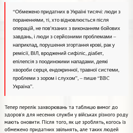
“Обмежено придатних в Україні тисячі: люди з
пораненнями, ті, хто відновлюється після
операцій, не пов’язаних з виконанням бойових
завдань, і люди з серйозними проблемами –
наприклад, порушення згортання крові, рак у
ремісії, ВІЛ, вроджений сифіліс, діабет,
епілепсія з поодинокими нападами, деякі
хвороби серця, ендокринної, травної системи,
проблеми з зором і слухом”, – пише “BBC
Україна”.
Тепер перелік захворювань та таблицю вимог до
здоров’я для несення служби у військах різного роду
мають оновити. Після того, як це зроблять, когось із
обмежено придатних звільнять, але таких людей