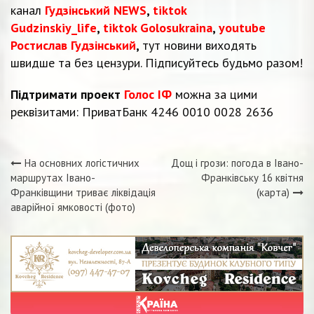
канал
Гудзінський NEWS
,
tiktok
Gudzinskiy_life
,
tiktok Golosukraina
,
youtube
Ростислав Гудзінський
,
тут новини виходять
швидше та без цензури. Підписуйтесь будьмо разом!
Підтримати проект
Голос ІФ
можна за цими
реквізитами: ПриватБанк 4246 0010 0028 2636
На основних логістичних
Дощ і грози: погода в Івано-
Навігація
маршрутах Івано-
Франківську 16 квітня
Франківщини триває ліквідація
(карта)
записів
аварійної ямковості (фото)