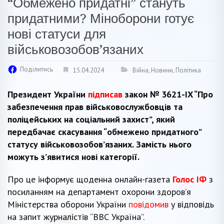
“Обмежено придатні” стануть
придатними? Міноборони готує
нові статуси для
військовозобов’язаних
Поділитись
15.04.2024
Війна
,
Новини
,
Політика
Президент України
підписав
закон № 3621-IX “Про
забезпечення прав військовослужбовців та
поліцейських на соціальний захист”, який
передбачає скасування “обмежено придатного”
статусу військовозобов’язаних. Замість нього
можуть з’явитися нові категорії.
Про це інформує щоденна онлайн-газета
Голос ІФ
з
посиланням на департамент охорони здоровʼя
Міністерства оборони України
повідомив
у відповідь
на запит журналістів “ВВС Україна”.