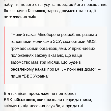
набуття нового статусу та порядок його присвоєння.
Як зазначив Гаврилюк, зараз документ на стадії
погодження змін.
“Новий наказ Міноборони розробляє разом з
головними медиками ЗСУ, експертами МОЗ,
громадськими організаціями. У прикінцевих
положеннях закону вказано, що на це
відомство має три місяці. Що буде в
оновленому наказі про ВЛК – поки невідомо”, –
пише “BBC Україна”.
Відтак після проходження повторної
ВЛК
військових
, яких визнали непридатними,
звільнять від несення служби, а придатні