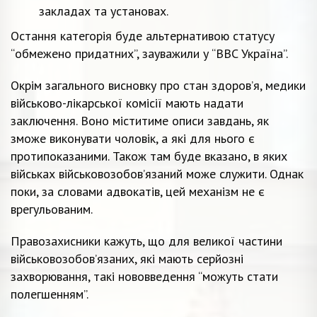
закладах та установах.
Остання категорія буде альтернативою статусу
“обмежено придатних”, зауважили у “BBC Україна”.
Окрім загального висновку про стан здоров’я, медики
військово-лікарської комісії мають надати
заключення. Воно міститиме описи завдань, як
зможе виконувати чоловік, а які для нього є
протипоказаними. Також там буде вказано, в яких
військах військовозобов’язаний може служити. Однак
поки, за словами адвокатів, цей механізм не є
врегульованим.
Правозахисники кажуть, що для великої частини
військовозобов’язаних, які мають серйозні
захворювання, такі нововведення “можуть стати
полегшенням”.