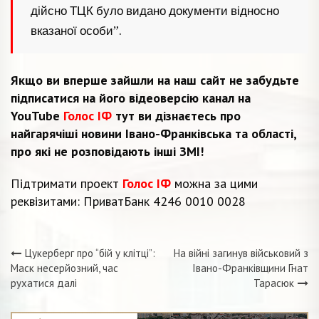
дійсно ТЦК було видано документи відносно
вказаної особи”.
Якщо ви вперше зайшли на наш сайт не забудьте
підписатися на його відеоверсію канал на
YouTube
Голос ІФ
тут ви дізнаєтесь про
найгарячіші новини Івано-Франківська та області,
про які не розповідають інші ЗМІ!
Підтримати проект
Голос ІФ
можна за цими
реквізитами: ПриватБанк 4246 0010 0028
Цукерберг про “бій у клітці”:
На війні загинув військовий з
Навігація
Маск несерйозний, час
Івано-Франківщини Гнат
рухатися далі
Тарасюк
записів