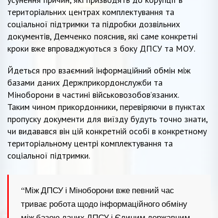
територіальних центрах комплектування та
соціальної підтримки та підробки дозвільних
документів, Демченко пояснив, які саме конкретні
кроки вже впроваджуються з боку ДПСУ та МОУ.
Йдеться про взаємний інформаційний обмін між
базами даних Держприкордонслужби та
Міноборони в частині військовозобов’язаних.
Таким чином прикордонники, перевіряючи в пунктах
пропуску документи для виїзду будуть точно знати,
чи видавався він цій конкретній особі в конкретному
територіальному центрі комплектування та
соціальної підтримки.
“Між ДПСУ і Міноборони вже певний час
триває робота щодо інформаційного обміну
між базою даних ДПСУ і Єдиним державним