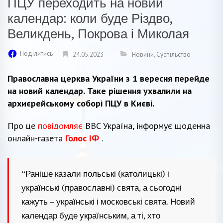
ПЦУ переходить на новий
календар: коли буде Різдво,
Великдень, Покрова і Миколая
Поділитись
24.05.2023
Новини
,
Суспільство
Православна церква України з 1 вересня перейде
на новий календар. Таке рішення ухвалили на
архиєрейському соборі ПЦУ в Києві.
Про це
повідомляє
BBC Україна, інформує щоденна
онлайн-газета
Голос ІФ
.
“Раніше казали польські (католицькі) і
українські (православні) свята, а сьогодні
кажуть – українські і московські свята. Новий
календар буде українським, а ті, хто