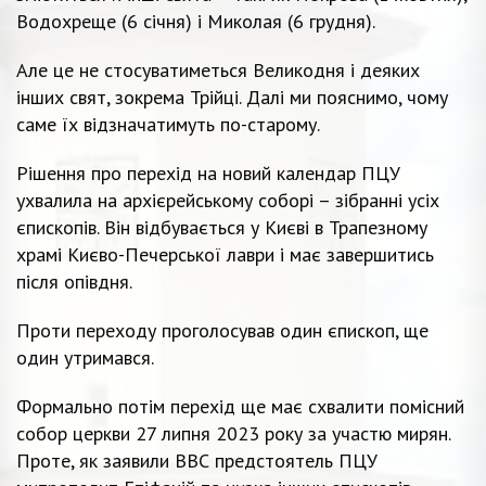
Водохреще (6 січня) і Миколая (6 грудня).
Але це не стосуватиметься Великодня і деяких
інших свят, зокрема Трійці. Далі ми пояснимо, чому
саме їх відзначатимуть по-старому.
Рішення про перехід на новий календар ПЦУ
ухвалила на архієрейському соборі – зібранні усіх
єпископів. Він відбувається у Києві в Трапезному
храмі Києво-Печерської лаври і має завершитись
після опівдня.
Проти переходу проголосував один єпископ, ще
один утримався.
Формально потім перехід ще має схвалити помісний
собор церкви 27 липня 2023 року за участю мирян.
Проте, як заявили ВВС предстоятель ПЦУ