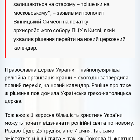
залишаються на старому – трішечки на
московському”, – заявив митрополит
Вінницький Симеон на початку
архиєрейського собору ПЦУ в Києві, який
ухвалив рішення перейти на новий церковний
календар.
Православна церква України – найпопулярніша
релігійна організація країни – сьогодні затвердила
повний перехід на новий календар. Раніше про таке
ж рішення повідомила Українська греко-католицька
церква.
Тож вже з 1 вересня більшість християн України
можуть почати відзначати релігійні свята по-новому.
Різдво буде 25 грудня, а не 7 січня. Так само
змістяться й інші свята – такі як Покрова (1 жовтня),