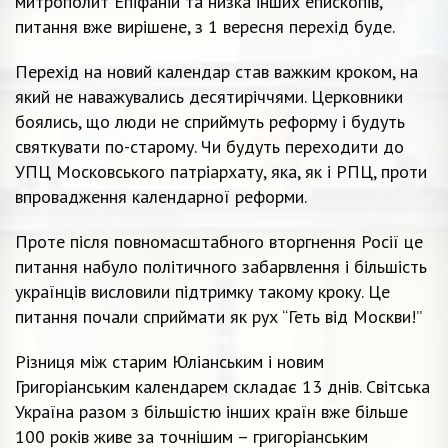
митрополит Епіфаній та низка інших епископів,
питання вже вирішене, з 1 вересня перехід буде.
Перехід на новий календар став важким кроком, на
який не наважувались десятиріччями. Церковники
боялись, що люди не сприймуть реформу і будуть
святкувати по-старому. Чи будуть переходити до
УПЦ Московського патріархату, яка, як і РПЦ, проти
впровадження календарної реформи.
Проте після повномасштабного вторгнення Росії це
питання набуло політичного забарвлення і більшість
українців висловили підтримку такому кроку. Це
питання почали сприймати як рух “Геть від Москви!”
Різниця між старим Юліанським і новим
Григоріанським календарем складає 13 днів. Світська
Україна разом з більшістю інших країн вже більше
100 років живе за точнішим – григоріанським