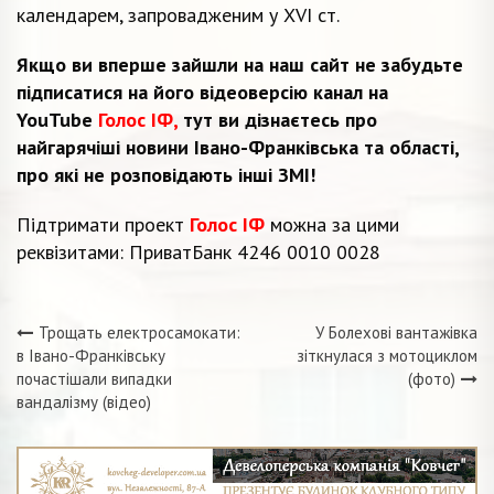
календарем, запровадженим у XVI ст.
Якщо ви вперше зайшли на наш сайт не забудьте
підписатися на його відеоверсію канал на
YouTube
Голос ІФ,
тут ви дізнаєтесь про
найгарячіші новини Івано-Франківська та області,
про які не розповідають інші ЗМІ!
Підтримати проект
Голос ІФ
можна за цими
реквізитами: ПриватБанк 4246 0010 0028
Трощать електросамокати:
У Болехові вантажівка
Навігація
в Івано-Франківську
зіткнулася з мотоциклом
почастішали випадки
(фото)
записів
вандалізму (відео)