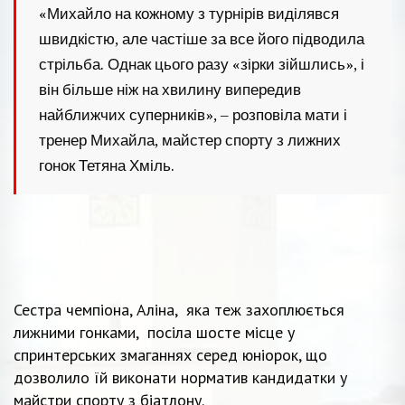
«Михайло на кожному з турнірів виділявся
швидкістю, але частіше за все його підводила
стрільба. Однак цього разу «зірки зійшлись», і
він більше ніж на хвилину випередив
найближчих суперників», – розповіла мати і
тренер Михайла, майстер спорту з лижних
гонок Тетяна Хміль.
Сестра чемпіона, Аліна, яка теж захоплюється
лижними гонками, посіла шосте місце у
спринтерських змаганнях серед юніорок, що
дозволило їй виконати норматив кандидатки у
майстри спорту з біатлону.