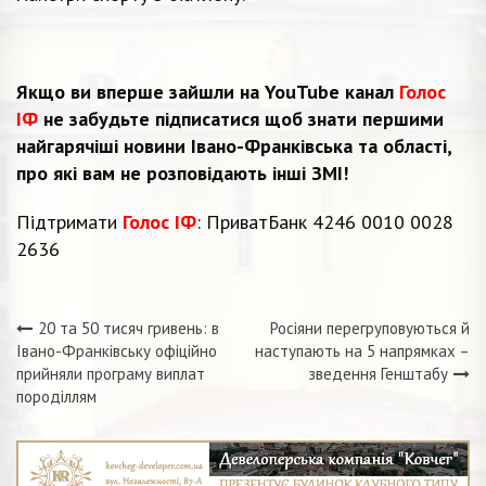
Якщо ви вперше зайшли на YouTube канал
Голос
ІФ
не забудьте підписатися щоб знати першими
найгарячіші новини Івано-Франківська та області,
про які вам не розповідають інші ЗМІ!
Підтримати
Голос ІФ
: ПриватБанк 4246 0010 0028
2636
20 та 50 тисяч гривень: в
Росіяни перегруповуються й
Навігація
Івано-Франківську офіційно
наступають на 5 напрямках –
прийняли програму виплат
зведення Генштабу
записів
породіллям