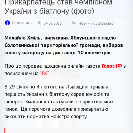
Прикарпатець став чемпіоном
України з біатлону (фото)
Поділитись
04.02.2023
Новини
,
Суспільство
Михайло Хміль, випускник Яблунського ліцею
Солотвинської територіальної громади, виборов
золоту нагороду на дистанції 10 кілометрів.
Про це передає щоденна онлайн-газета
Голос ІФ
з
посиланням на “
ГК
“.
З 29 січня по 4 лютого на Львівщині тривала
першість України з біатлону серед юніорів та
юніорок. Змагання стартували зі спринтерських
гонок. Ця перемога дозволила прикарпатцю
виконати норматив майстра спорту.