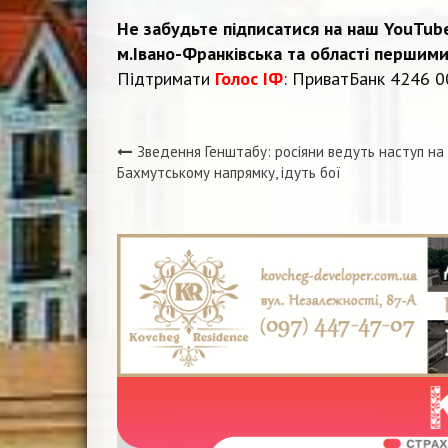
Не забудьте підписатися на наш YouTub
м.Івано-Франківська та області першими
Підтримати
Голос ІФ
: ПриватБанк 4246 0
Зведення Генштабу: росіяни ведуть наступ на
Навігація
Бахмутському напрямку, ідуть бої
записів