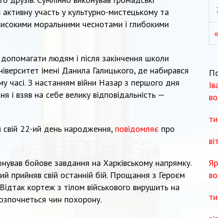
 активну участь у культурно-мистецькому та
високими моральними чеснотами і глибокими
 допомагати людям і після закінчення школи
ніверситет імені Данила Галицького, де набирався
П
му часі. З настанням війни Назар з першого дня
Ів
ня і взяв на себе велику відповідальність —
во
ти
и свій 22-ий день народження,
повідомляє
про
ві
Яр
нував бойове завдання на Харківському напрямку.
во
й прийняв свій останній бій. Прощання з Героєм
. Відтак кортеж з тілом військового вирушить на
ти
розпочнеться чин похорону.