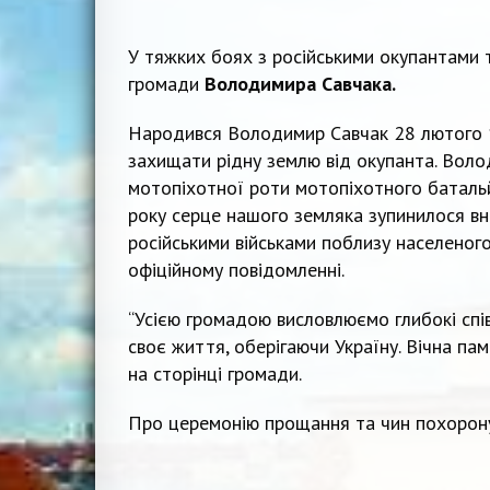
У тяжких боях з російськими окупантами 
громади
Володимира Савчака.
Народився Володимир Савчак 28 лютого 19
захищати рідну землю від окупанта. Вол
мотопіхотної роти мотопіхотного батальй
року серце нашого земляка зупинилося вн
російськими військами поблизу населеного
офіційному повідомленні.
“Усією громадою висловлюємо глибокі спі
своє життя, оберігаючи Україну. Вічна пам
на сторінці громади.
Про церемонію прощання та чин похорон