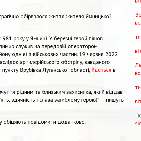
ві
Ве
трагічно обірвалося життя жителя Ямницької
во
ти
81 року у Ямниці. У березні герой пішов
одимир служив на передовій оператором
ві
ону однієї з військових частин. 19 червня 2022
аслідок артилерійського обстрілу, завданого
Ль
 пункту Врубівка Луганської області,
йдеться
в
во
ти
вчуття рідним та близьким захисника, який віддав
’ять, вдячність і слава загиблому герою!” — пишуть
ві
По
у обіцяють повідомити додатково.
si