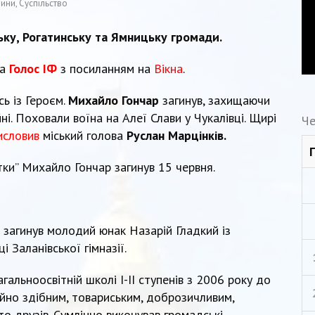
ини
,
Суспільство
ьку, Рогатинську та Ямницьку громади.
а
Голос ІФ
з посиланням на
Вікна
.
ь із Героєм.
Михайло Гончар
загинув, захищаючи
ні. Поховали воїна на Алеї Слави у Чукалівці. Щирі
Че
исловив
міський голова
Руслан Марцінків.
ки” Михайло Гончар загинув 15 червня.
 загинув молодий юнак Назарій Гладкий із
ці Заланівської гімназії.
гальноосвітній школі І-ІІ ступенів з 2006 року до
айно здібним, товариським, доброзичливим,
то друзів. Сумлінно виконував громадські