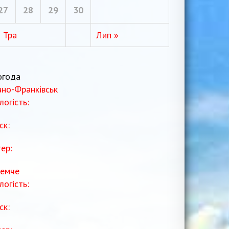
27
28
29
30
« Тра
Лип »
огода
ано-Франківськ
логість:
ск:
тер:
емче
логість:
ск: