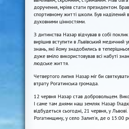
доручення, мріяв стати президентом. Брав
спортивному житті школи. Був наділений 
духовними цінностями.
З дитинства Назар відчував в собі поклик
вирішив вступити в Львівський медичний у
знань, які йому знадобились в теперішньо
дуже вміло використовував всі набуті знан
людське життя.
Четвертого липня Назар міг би святкуват
втрату Рогатинська громада.
12 червня Назар став добровольцем. Вико
І саме там днями наш земляк Назар Гладки
відбудеться сьогодні, 21 червня, у Львові
Рогатинщину, у село Залип’я, де о 15:00 