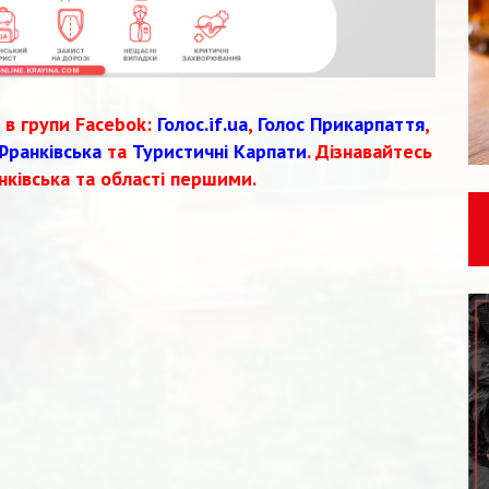
 в групи Facebok:
Голос.if.ua
,
Голос Прикарпаття
,
Франківська
та
Туристичні Карпати
. Дізнавайтесь
нківська та області першими.