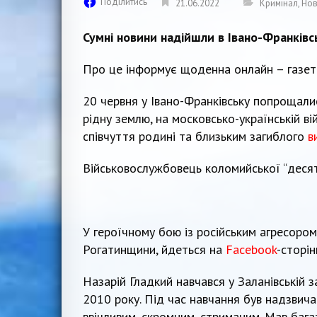
Поділитись
21.06.2022
Кримінал
,
Нов
Сумні новини надійшли в Івано-Франківс
Про це інформує щоденна онлайн – газет
20 червня у Івано-Франківську попрощалис
рідну землю, на московсько-українській вій
співчуття родині та близьким загиблого
в
Військовослужбовець коломийської “десят
У героїчному бою із російським агресором
Рогатинщини, йдеться на
Facebook
-сторін
Назарій Гладкий навчався у Заланівській за
2010 року. Під час навчання був надзвич
ввічливим, скромним, стриманим. Мав бага