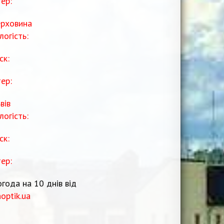
тер:
рховина
логість:
ск:
тер:
вів
логість:
ск:
тер:
года на 10 днів від
noptik.ua