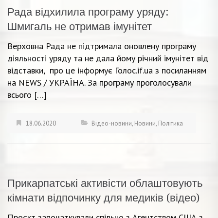
Рада відхилила програму уряду:
Шмигаль не отримав імунітет
Верховна Рада не підтримала оновлену програму
діяльності уряду та не дала йому річний імунітет від
відставки, про це інформує Голос.if.ua з посиланням
на NEWS / УКРАЇНА. За програму проголосували
всього […]
18.06.2020
Відео-новини
,
Новини
,
Політика
Прикарпатські активісти облаштовують
кімнати відпочинку для медиків (відео)
Проєкт започаткували спільно з Агентством США з