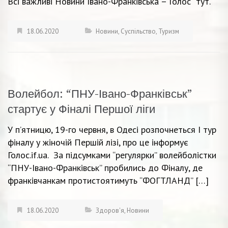
Всі важливі Новини Івано-Франківська – Голос тут.
18.06.2020
Новини
,
Суспільство
,
Туризм
Волейбол: “ПНУ-Івано-Франківськ”
стартує у Фіналі Першої ліги
У п’ятницю, 19-го червня, в Одесі розпочнеться І тур
фіналу у жіночій Першій лізі, про це інформує
Голос.if.ua. За підсумками “регулярки” волейболістки
“ПНУ-Івано-Франківськ” пробились до Фіналу, де
франківчанкам протистоятимуть “ФОГТЛАНД” […]
18.06.2020
Здоров'я
,
Новини