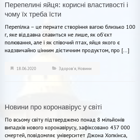
Перепелині яйця: корисні властивості і
чому їх треба їсти
Перепілка – це пернате створіння вагою близько 100
г, яке віддавна славиться не лише, як об’єкт
полювання, але і як співочий птах, яйця якого є
надзвичайно цінним дієтичним продуктом, про […]
18.06.2020
Здоров'я
,
Новини
Новини про коронавірус у світі
По всьому світу підтверджено понад 8 мільйонів
випадків нового коронавірусу, зафіксовано 437 000
смертей, повідомляє університет Джона Хопкінса,