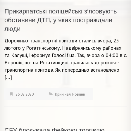
Прикарпатські поліцейські з’ясовують
обставини ДТП, у яких постраждали
люди
Дорожньо-транспортні пригоди стались вчора, 25
лютого у Рогатинському, Надвірнянському районах
та Калуші, інформує Голос.if.ua. Так, вчора о 04:00 в с.
Воронів, що на Рогатинщині трапилась дорожньо-
транспортна пригода. Як попередньо встановлено
[…]
26.02.2020
Кримінал
,
Новини
СБУ блокувала фейкову торгівлю