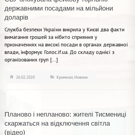
державними посадами на мільйони
доларів
Служба безпеки України викрила у Києві два факти
вимагання грошей за нібито сприяння у
призначеннях на високі посади в органах державної
влади, інформує Голос.if.ua. До складу однієї з
організованих груп […]
26.02.2020
Кримінал
,
Новини
Планово і непланово: жителі Тисмениці
скаржаться на відключення світла
(відео)