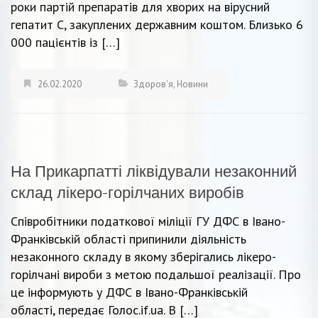
роки партій препаратів для хворих на вірусний
гепатит C, закуплених державним коштом. Близько 6
000 пацієнтів із […]
26.02.2020
Здоров'я
,
Новини
На Прикарпатті ліквідували незаконний
склад лікеро-горілчаних виробів
Співробітники податкової міліції ГУ ДФС в Івано-
Франківській області припинили діяльність
незаконного складу в якому зберігались лікеро-
горілчані вироби з метою подальшої реалізації. Про
це інформують у ДФС в Івано-Франківській
області, передає Голос.if.ua. В […]