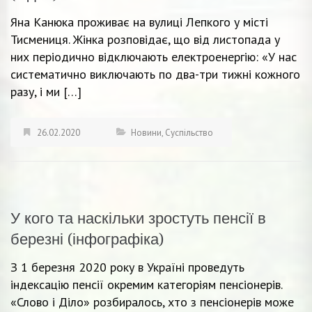
Яна Канюка проживає на вулиці Лепкого у місті
Тисмениця. Жінка розповідає, що від листопада у
них періодично відключають електроенергію: «У нас
систематично виключають по два-три тижні кожного
разу, і ми […]
26.02.2020
Новини
,
Суспільство
У кого та наскільки зростуть пенсії в
березні (інфографіка)
З 1 березня 2020 року в Україні проведуть
індексацію пенсії окремим категоріям пенсіонерів.
«Слово і Діло» розбиралось, хто з пенсіонерів може